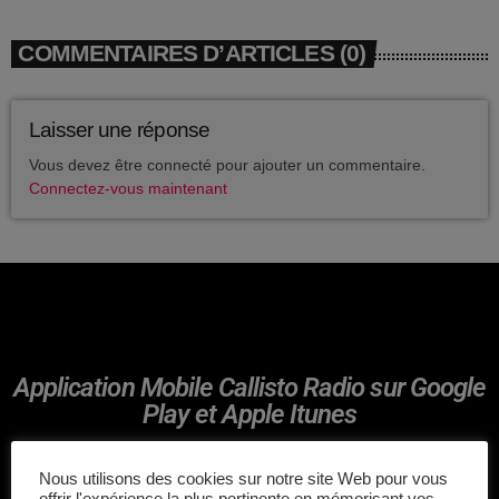
avril 2025
COMMENTAIRES D’ARTICLES (0)
mai 2024
avril 2020
Laisser une réponse
mars 2020
Vous devez être connecté pour ajouter un commentaire.
Connectez-vous maintenant
mars 2018
février 2018
janvier 2018
mai 2016
Application Mobile Callisto Radio sur Google
Play et Apple Itunes
CATÉGORIES
Nous utilisons des cookies sur notre site Web pour vous