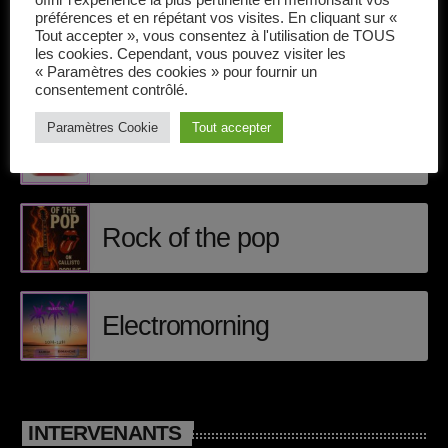
offrir l'expérience la plus pertinente en mémorisant vos
Callisto concerts
préférences et en répétant vos visites. En cliquant sur «
Tout accepter », vous consentez à l'utilisation de TOUS
DJ
les cookies. Cependant, vous pouvez visiter les
« Paramètres des cookies » pour fournir un
ÉPISODES DE PODCAST
Dream Trance
consentement contrôlé.
Paramètres Cookie
Tout accepter
Electronic music
Matt Craig
Events
Featured
Rock of the pop
French touch
Highlights
Electromorning
Music
News
INTERVENANTS
pop electro