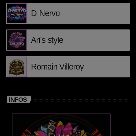
D-Nervo
Posts
Video stories
Ari’s style
World
EMISSION EN COURS
Romain Villeroy
INFOS
HOUSE
DJ Furrow