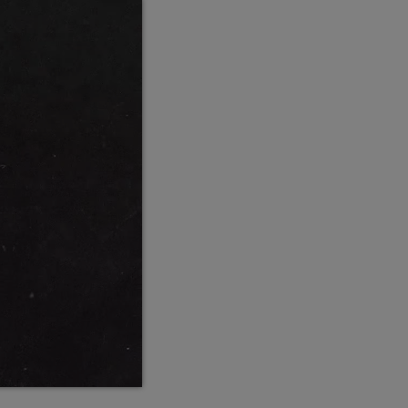
Callisto concerts
DJ
Dream Trance
Electronic music
Events
Featured
French touch
Highlights
Music
News