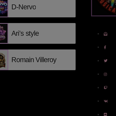
D-Nervo
Ari’s style
Romain Villeroy