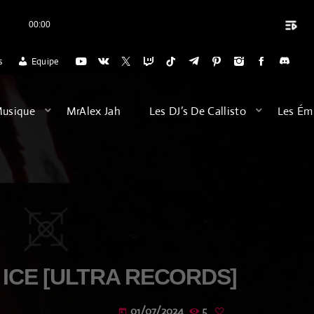
playlist_play
00:00
close
IO POUR L'ACCUEIL DES VOYAGES DU DIMANCHE SOIR (20H) POUR SE D
s
Equipe
ARCHIVES
Musique
MrAlex Jah
Les DJ’s De Callisto
Les Ém
août 2026
février 2026
décembre 2025
septembre 2025
juillet 2025
ICE [ULTRA RECORDS]
juin 2025
01/07/2024
5
today