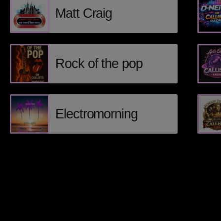
Matt Craig
Rock of the pop
Electromorning