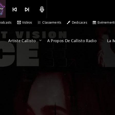
skip_previous
skip_next
radio
 ALEX PATERSON - SONS OF ARQA - ALBATROSS
MERCI CALLISTO RAD
odcasts
Vidéos
Classements
Dedicaces
Evénement
Artiste Callisto
A Propos De Callisto Radio
La 