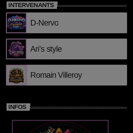
INTERVENANTS
D-Nervo
Ari’s style
Romain Villeroy
INFOS