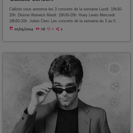
EVÉNEMENTS
DJ_KIK
Callisto vous annonce les 3 concerts de la semaine Lundi: 18h30-
20h: Dionne Warwick Mardi: 18h30-20h: Huey Lewis Mercredi:
D-NERVO
EQUIPE
18h30-20h: Julien Clerc Les concerts de la semaine du 3 au 5
Juin sur Callisto Lundi
DJ PINDER
today
20/05/2024
118
1
2
18h30 King Crimson Mardi 18h30 PJ Harvey […]
DJ ALEX
ARCHIVES
L’ENFANT DU BEAT
août 2026
DJ E.O
insert_link
DJ GAD
février 2026
DJ FURROW
décembre 2025
PWLSE
septembre 2025
BAGHEERA LABEL
juillet 2025
DJ MOKKO
juin 2025