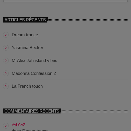
Callisto concerts
DJ
ARTICLES RÉCENTS
Dream Trance
Dream trance
Electronic music
Yasmina Becker
Events
MrAlex Jah island vibes
Featured
Madonna Confession 2
French touch
La French touch
Highlights
Music
COMMENTAIRES RÉCENTS
News
VALCAZ
pop electro
dans
Dream trance