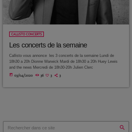
avril 2025
mai 2024
avril 2020
CALLISTO CONCERTS
mars 2020
Les concerts de la semaine
mars 2018
Callisto vous annonce les 3 concerts de la semaine Lundi de
18h30 a 20h Dionne Warwick Mardi de 18h30 a 20h Huey Lewis
février 2018
and the news Mercredi de 18h30-20h Julien Clerc
today
03/04/2020
36
3
3
janvier 2018
mai 2016
CATÉGORIES
search