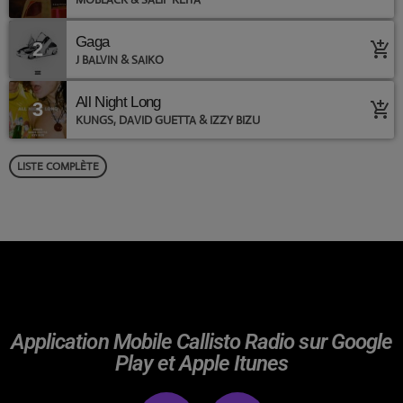
Gaga
2
add_shopping_cart
J BALVIN & SAIKO
All Night Long
3
add_shopping_cart
KUNGS, DAVID GUETTA & IZZY BIZU
LISTE COMPLÈTE
Application Mobile Callisto Radio sur Google
Play et Apple Itunes