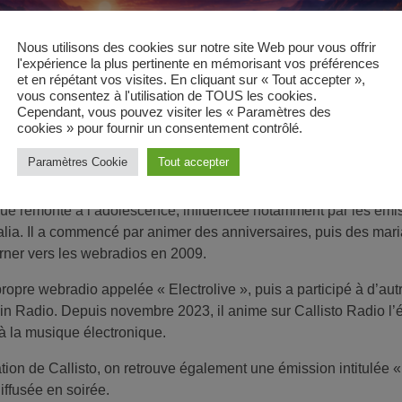
Nous utilisons des cookies sur notre site Web pour vous offrir
l'expérience la plus pertinente en mémorisant vos préférences
et en répétant vos visites. En cliquant sur « Tout accepter »,
vous consentez à l'utilisation de TOUS les cookies.
Cependant, vous pouvez visiter les « Paramètres des
cookies » pour fournir un consentement contrôlé.
Paramètres Cookie
Tout accepter
nimateurs de la webradio française
Callisto Radio
. Selon sa biogr
que remonte à l’adolescence, influencée notamment par les émi
lia
. Il a commencé par animer des anniversaires, puis des ma
urner vers les webradios en 2009.
propre webradio appelée « Electrolive », puis a participé à d’au
in Radio. Depuis novembre 2023, il anime sur Callisto Radio l
à la musique électronique.
ion de Callisto, on retrouve également une émission intitulée
«
iffusée en soirée.