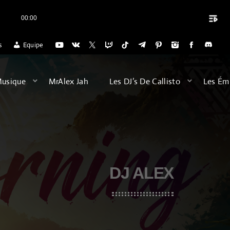
playlist_play
00:00
close
RADIO POUR L'ACCUEIL DES VOYAGES DU DIMANCHE SOIR (20H) POUR 
s
Equipe
ARCHIVES
Musique
MrAlex Jah
Les DJ’s De Callisto
Les Ém
août 2026
février 2026
décembre 2025
DJ ALEX
septembre 2025
juillet 2025
juin 2025