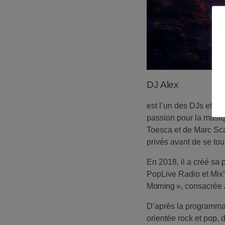
play_arrow
Fête de la musique 2025
valcaz
play_arrow
Fête de la musique 2025
valcaz
play_arrow
DJ Alex
Fête de la musique 2025
valcaz
est l’un des DJs et a
passion pour la musi
Toesca
et de
Marc Sca
privés avant de se to
En 2018, il a créé sa 
PopLive Radio et Mix’
Morning »
, consacrée 
D’après la programmat
orientée rock et pop, d