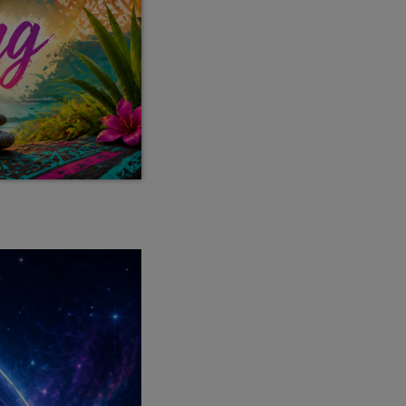
Callisto concerts
DJ
Dream Trance
Electronic music
Events
Featured
French touch
Highlights
Music
News