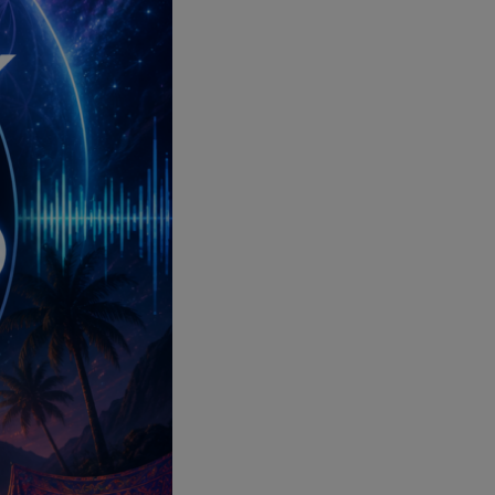
pop electro
Posts
Video stories
World
EMISSION EN COURS
ELECTRONIC
AfroJack
17:00 - 18:00