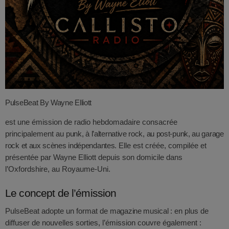
EVÉNEMENTS
DJ_KIK
D-NERVO
EQUIPE
DJ PINDER
DJ ALEX
ARCHIVES
L’ENFANT DU BEAT
août 2026
DJ E.O
PulseBeat By Wayne Elliott
DJ GAD
février 2026
est une émission de radio hebdomadaire consacrée
principalement au
punk, à l’alternative rock, au post-punk, au garage
DJ FURROW
décembre 2025
rock et aux scènes indépendantes
. Elle est créée, compilée et
PWLSE
présentée par
Wayne Elliott
depuis son domicile dans
septembre 2025
l’Oxfordshire, au Royaume-Uni.
BAGHEERA LABEL
juillet 2025
DJ MOKKO
Le concept de l’émission
juin 2025
PulseBeat adopte un format de
magazine musical
: en plus de
diffuser de nouvelles sorties, l’émission couvre également :