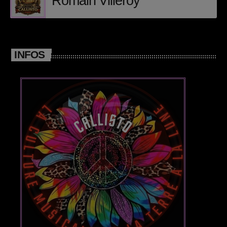
Romain Villeroy
Posts
Video stories
INFOS
World
EMISSION EN COURS
DANCE
Ari’s style