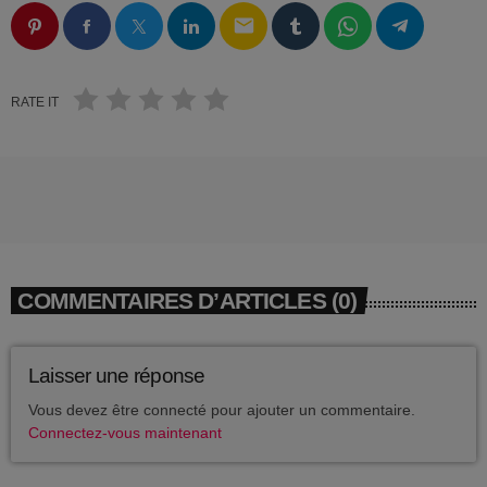
EVÉNEMENTS
DJ_KIK
email
D-NERVO
EQUIPE
DJ PINDER
RATE IT
DJ ALEX
ARCHIVES
L’ENFANT DU BEAT
août 2026
DJ E.O
DJ GAD
février 2026
DJ FURROW
COMMENTAIRES D’ARTICLES (0)
décembre 2025
PWLSE
septembre 2025
BAGHEERA LABEL
Laisser une réponse
juillet 2025
DJ MOKKO
Vous devez être connecté pour ajouter un commentaire.
Connectez-vous maintenant
juin 2025