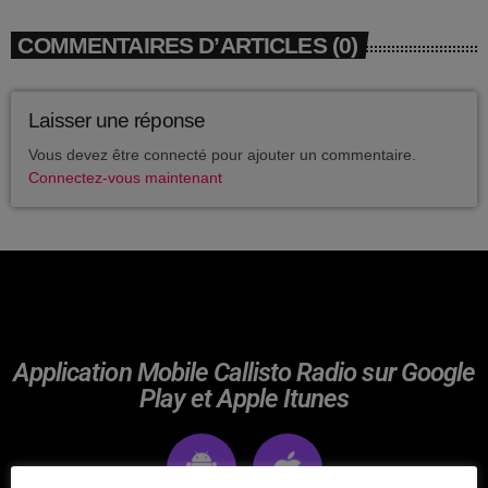
avril 2025
COMMENTAIRES D’ARTICLES (0)
mai 2024
avril 2020
Laisser une réponse
mars 2020
Vous devez être connecté pour ajouter un commentaire.
Connectez-vous maintenant
mars 2018
février 2018
janvier 2018
mai 2016
Application Mobile Callisto Radio sur Google
Play et Apple Itunes
CATÉGORIES