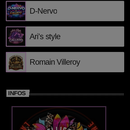
D-Nervo
Posts
Video stories
Ari’s style
World
Romain Villeroy
EMISSION EN COURS
INFOS
AFRO
Ga Joy