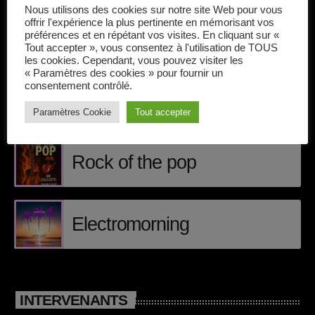
Callisto concerts
Nous utilisons des cookies sur notre site Web pour vous
offrir l'expérience la plus pertinente en mémorisant vos
DJ
préférences et en répétant vos visites. En cliquant sur «
Tout accepter », vous consentez à l'utilisation de TOUS
ÉPISODES DE PODCAST
les cookies. Cependant, vous pouvez visiter les
Dream Trance
« Paramètres des cookies » pour fournir un
consentement contrôlé.
Electronic music
Matt Craig
Paramètres Cookie
Tout accepter
Events
Featured
Rock of the pop
French touch
Highlights
Electromorning
Music
News
INTERVENANTS
pop electro