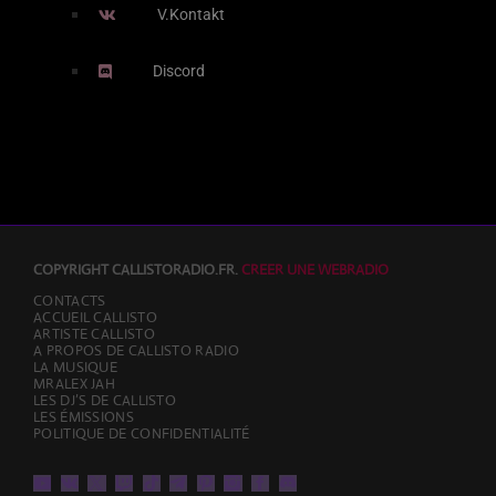
13:00 - 14:00
V.Kontakt
Discord
PROCHAINES ÉMISSIONS
DantrX
14:00 - 15:00
Bagheera
COPYRIGHT CALLISTORADIO.FR.
CREER UNE WEBRADIO
15:00 - 16:00
CONTACTS
ACCUEIL CALLISTO
ARTISTE CALLISTO
A PROPOS DE CALLISTO RADIO
LA MUSIQUE
MRALEX JAH
CLASSEMENT
LES DJ’S DE CALLISTO
LES ÉMISSIONS
POLITIQUE DE CONFIDENTIALITÉ
Classement electro
Yamore (feat. Cesária Evora, Benja
1
add_shopping_cart