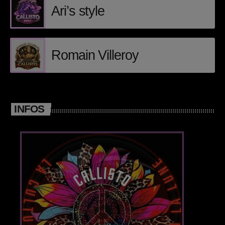
Callisto concerts
Ari’s style
DJ
Dream Trance
Romain Villeroy
Electronic music
Events
INFOS
Featured
French touch
Highlights
Music
News
pop electro