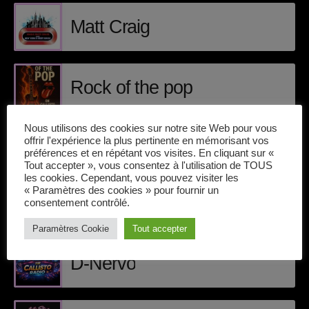
avril 2025
Matt Craig
mai 2024
avril 2020
Rock of the pop
mars 2020
mars 2018
Nous utilisons des cookies sur notre site Web pour vous
offrir l'expérience la plus pertinente en mémorisant vos
Electromorning
préférences et en répétant vos visites. En cliquant sur «
février 2018
Tout accepter », vous consentez à l'utilisation de TOUS
les cookies. Cependant, vous pouvez visiter les
janvier 2018
« Paramètres des cookies » pour fournir un
consentement contrôlé.
mai 2016
INTERVENANTS
Paramètres Cookie
Tout accepter
D-Nervo
CATÉGORIES