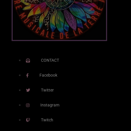
Posts
Video stories
World
CONTACT
EMISSION EN COURS
Facebook
Twitter
Instagram
DEEP HOUSE
Twitch
DJ MOKKO