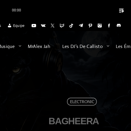
playlist_play
00:00
close
CUEIL DES VOYAGES DU DIMANCHE SOIR (20H) POUR SE DÉTENDRE, HE
s
Equipe
ARCHIVES
Musique
MrAlex Jah
Les DJ’s De Callisto
Les Ém
août 2026
février 2026
décembre 2025
septembre 2025
ELECTRONIC
juillet 2025
BAGHEERA
juin 2025