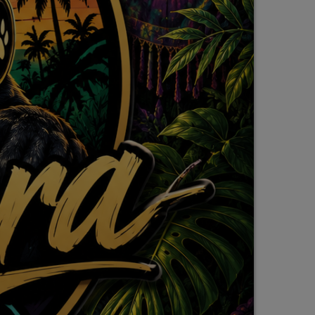
pop electro
Posts
Video stories
World
EMISSION EN COURS
AFRO
Beach Morning
08:00 - 10:00