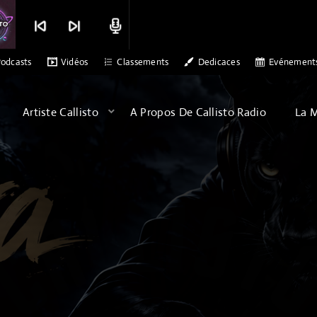
skip_previous
skip_next
radio
ON - SONS OF ARQA - ALBATROSS
MERCI CALLISTO RADIO POUR L'AC
odcasts
Vidéos
Classements
Dedicaces
Evénement
Artiste Callisto
A Propos De Callisto Radio
La 