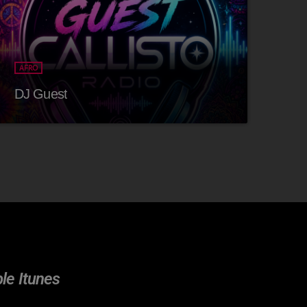
AFRO
DJ Guest
ple Itunes