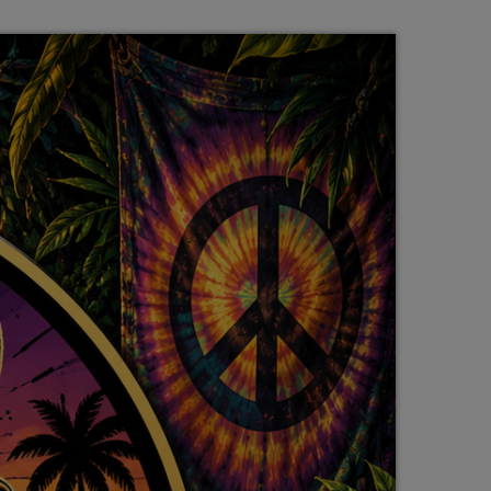
Callisto concerts
DJ
Dream Trance
Electronic music
Events
Featured
French touch
Highlights
Music
News