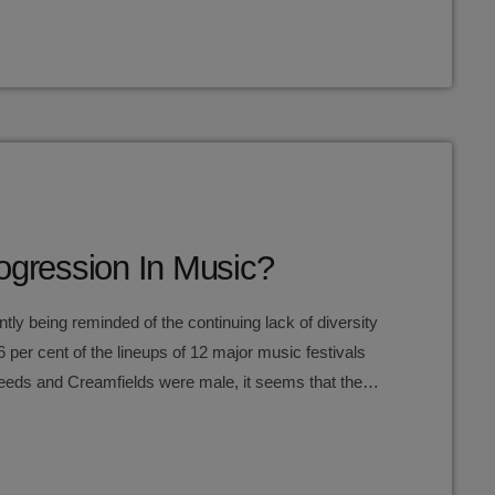
gression In Music?
ntly being reminded of the continuing lack of diversity
6 per cent of the lineups of 12 major music festivals
Leeds and Creamfields were male, it seems that the
the boys club that makes up our live music industry. […]