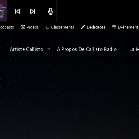
skip_previous
skip_next
radio
DR ALEX PATERSON - SONS OF ARQA - ALBATROSS
MERCI CALLISTO
odcasts
Vidéos
Classements
Dedicaces
Evénement
Artiste Callisto
A Propos De Callisto Radio
La 