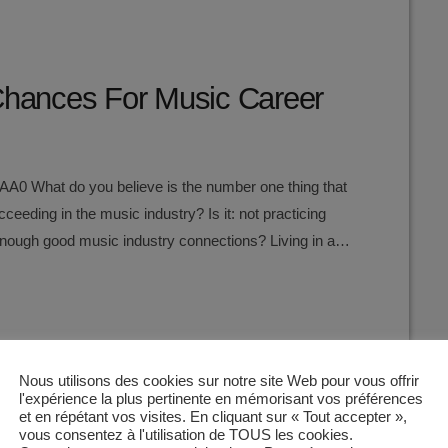
 Chances For Music Career
 What do you believe is the number one thing that
ceeding in the music industry? Is it: not practicing
enough good music industry connections? Living in a
this is NO - none of these things. There can be
…]
Nous utilisons des cookies sur notre site Web pour vous offrir
l'expérience la plus pertinente en mémorisant vos préférences
et en répétant vos visites. En cliquant sur « Tout accepter »,
vous consentez à l'utilisation de TOUS les cookies.