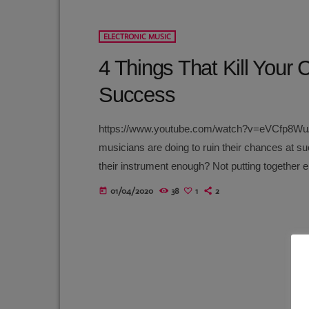
play_arrow
Fête de la musique 2025
valcaz
ELECTRONIC MUSIC
4 Things That Kill Your
play_arrow
Fête de la musique 2025
valcaz
Success
play_arrow
Fête de la musique 2025
valcaz
https://www.youtube.com/watch?v=eVCfp8WuAA0
musicians are doing to ruin their chances at suc
their instrument enough? Not putting together 
city with no music scene? The answer to all of 
01/04/2020
38
1
2
today
countless reasons why a musician would fail [