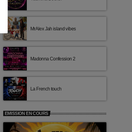
Fala) [Edit Version]
Gaga
2
add_shopping_cart
J BALVIN & SAIKO
All Night Long
3
add_shopping_cart
MrAlex Jah island vibes
KUNGS, DAVID GUETTA &
IZZY BIZU
LISTE COMPLÈTE
Madonna Confession 2
La French touch
EMISSION EN COURS