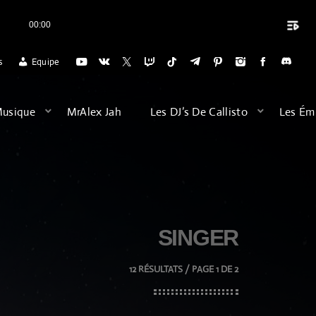
playlist_play
00:00
close
 RADIO POUR L'ACCUEIL DES VOYAGES DU DIMANCHE SOIR (20H) POUR 
s
Equipe
ARCHIVES
Musique
MrAlex Jah
Les DJ’s De Callisto
Les Ém
août 2026
février 2026
décembre 2025
SINGER
septembre 2025
juillet 2025
12 RÉSULTATS / PAGE 1 DE 2
juin 2025