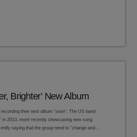
er, Brighter’ New Album
rt recording their next album "soon". The US band
Me' in 2013, more recently showcasing new song
ently saying that the group need to "change and
has now confirmed to Pitchfork that they have