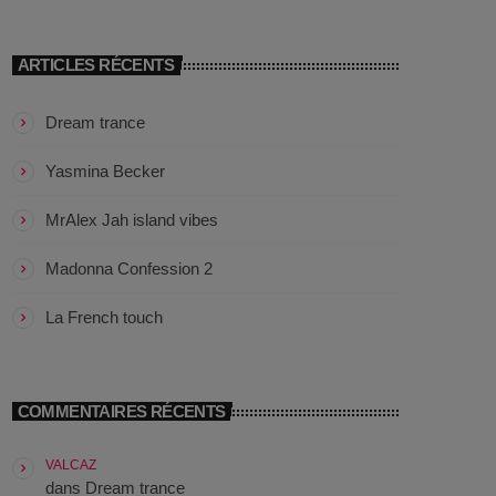
Callisto concerts
DJ
ARTICLES RÉCENTS
Dream Trance
Dream trance
Electronic music
Yasmina Becker
Events
MrAlex Jah island vibes
Featured
Madonna Confession 2
French touch
La French touch
Highlights
Music
COMMENTAIRES RÉCENTS
News
VALCAZ
dans
Dream trance