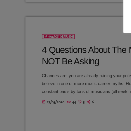
ELECTRONIC MUSIC
4 Questions About The 
NOT Be Asking
Chances are, you are already ruining your pote
believe in one or more music career myths. H
constant basis by tons of musicians (all see
questions that may seem like good questions on
27/03/2020
44
5
6
today
questions that take […]