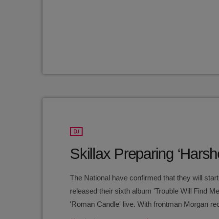
DJ
Skillax Preparing ‘Harsh
The National have confirmed that they will sta
released their sixth album 'Trouble Will Find 
'Roman Candle' live. With frontman Morgan rec
evolve" on their next record, guitarist Morgan 