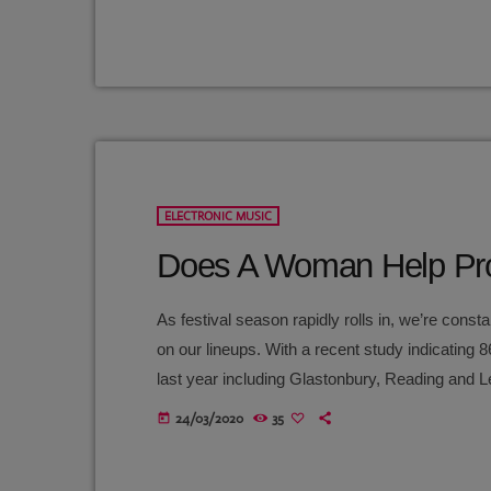
ELECTRONIC MUSIC
Does A Woman Help Pro
As festival season rapidly rolls in, we’re consta
on our lineups. With a recent study indicating 8
last year including Glastonbury, Reading and 
ears at the top are still unwilling to break up 
24/03/2020
35
today