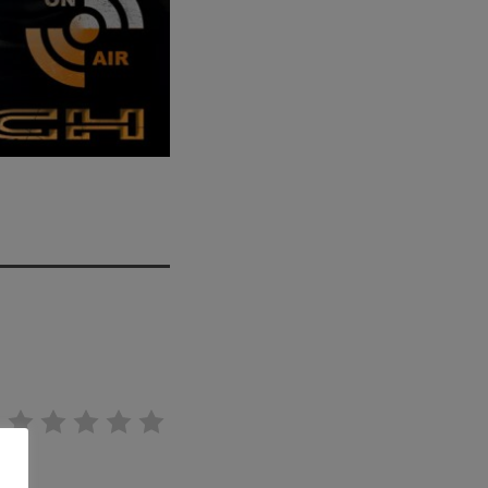
pop electro
Posts
Video stories
World
EMISSION EN COURS
AFRO
Playlist Lune
00:00 - 08:00