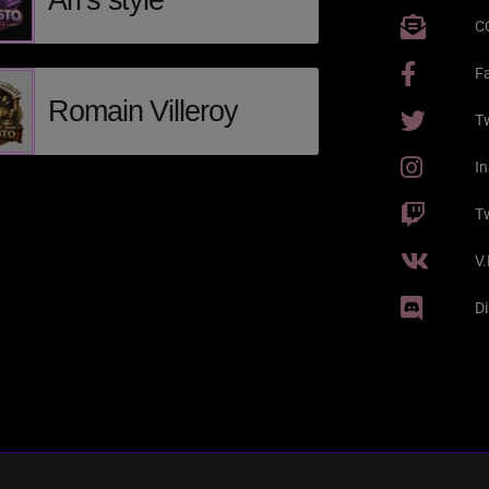
Ari’s style
C
F
Romain Villeroy
Tw
I
T
V
D