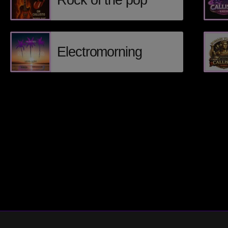
Rock of the pop
Electromorning