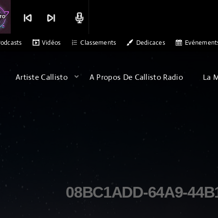
skip_previous
skip_next
radio
 ALEX PATERSON - SONS OF ARQA - ALBATROSS
MERCI CALLISTO RAD
odcasts
Vidéos
Classements
Dedicaces
Evénement
Artiste Callisto
A Propos De Callisto Radio
La 
08BC1ADD-64A9-44B