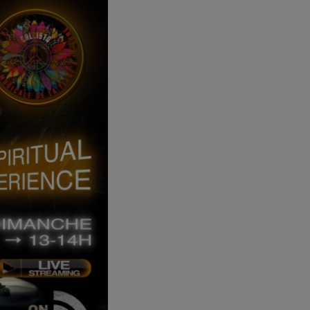
Callisto concerts
DJ
Dream Trance
Electronic music
Events
Featured
French touch
Highlights
Music
News