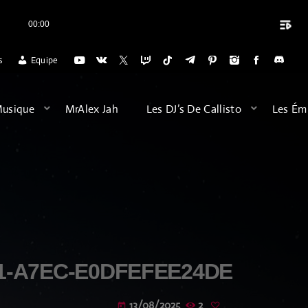
playlist_play
00:00
close
IO POUR L'ACCUEIL DES VOYAGES DU DIMANCHE SOIR (20H) POUR SE 
s
Equipe
ARCHIVES
Musique
MrAlex Jah
Les DJ’s De Callisto
Les Ém
août 2026
février 2026
décembre 2025
septembre 2025
juillet 2025
1-A7EC-E0DFEFEE24DE
juin 2025
13/08/2025
2
today