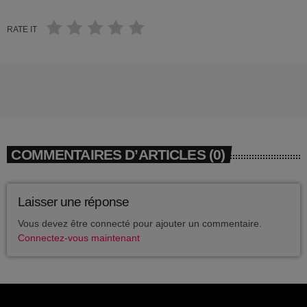
avril 2025
RATE IT
mai 2024
avril 2020
mars 2020
mars 2018
COMMENTAIRES D’ARTICLES (0)
février 2018
janvier 2018
Laisser une réponse
mai 2016
Vous devez être connecté pour ajouter un commentaire.
Connectez-vous maintenant
CATÉGORIES