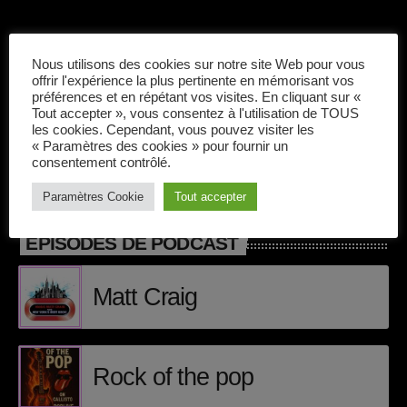
Callisto concerts
DJ
Nous utilisons des cookies sur notre site Web pour vous
Application Mobile Callisto Radio sur Google
offrir l'expérience la plus pertinente en mémorisant vos
Electronic music
Play et Apple Itunes
préférences et en répétant vos visites. En cliquant sur «
Tout accepter », vous consentez à l'utilisation de TOUS
Events
les cookies. Cependant, vous pouvez visiter les
« Paramètres des cookies » pour fournir un
Featured
consentement contrôlé.
Paramètres Cookie
Tout accepter
French touch
ÉPISODES DE PODCAST
Highlights
Music
Matt Craig
News
pop electro
Rock of the pop
Posts