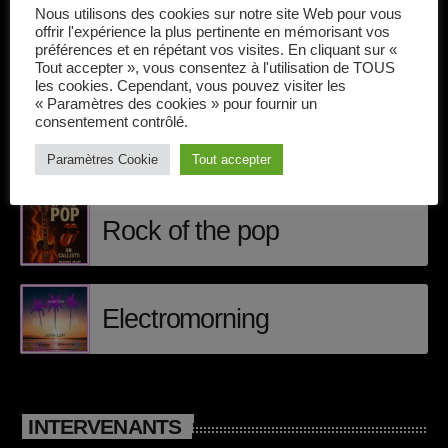
Callisto concerts
Nous utilisons des cookies sur notre site Web pour vous
offrir l'expérience la plus pertinente en mémorisant vos
DJ
préférences et en répétant vos visites. En cliquant sur «
Tout accepter », vous consentez à l'utilisation de TOUS
ÉPISODES DE PODCAST
les cookies. Cependant, vous pouvez visiter les
Dream Trance
« Paramètres des cookies » pour fournir un
consentement contrôlé.
Electronic music
Matt Craig
Paramètres Cookie
Tout accepter
Events
Featured
Rock of the pop
French touch
Highlights
Electromorning
Music
News
INTERVENANTS
pop electro