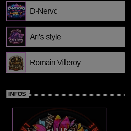
D-Nervo
Posts
Video stories
Ari’s style
World
Romain Villeroy
EMISSION EN COURS
INFOS
DANCE
DantrX