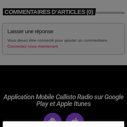
avril 2025
COMMENTAIRES D’ARTICLES (0)
mai 2024
avril 2020
Laisser une réponse
mars 2020
Vous devez être connecté pour ajouter un commentaire.
Connectez-vous maintenant
mars 2018
février 2018
janvier 2018
mai 2016
Application Mobile Callisto Radio sur Google
Play et Apple Itunes
CATÉGORIES