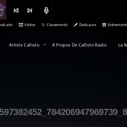
skip_previous
skip_next
radio
JETSAB
DR ALEX PATERSON - SONS OF ARQA - ALBATROSS
MERCI 
odcasts
Vidéos
Classements
Dedicaces
Evénement
Artiste Callisto
A Propos De Callisto Radio
La 
597382452_784206947969739_