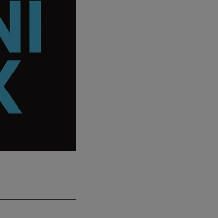
pop electro
Posts
Video stories
World
EMISSION EN COURS
ELECTRONIC
D-Nervo
18:00 - 19:00