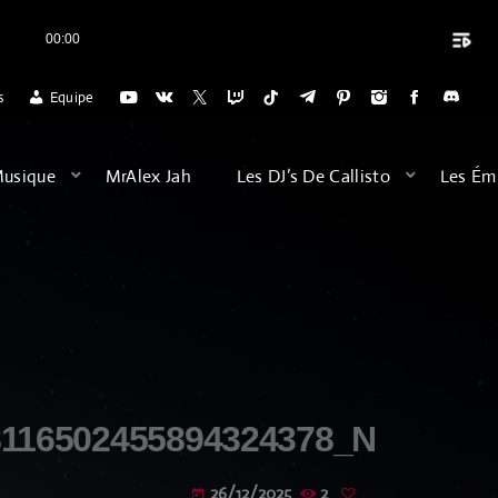
playlist_play
00:00
close
CALLISTO RADIO POUR L'ACCUEIL DES VOYAGES DU DIMANCHE SOIR (2
s
Equipe
ARCHIVES
Musique
MrAlex Jah
Les DJ’s De Callisto
Les Ém
août 2026
février 2026
décembre 2025
septembre 2025
juillet 2025
8116502455894324378_N
juin 2025
26/12/2025
2
today