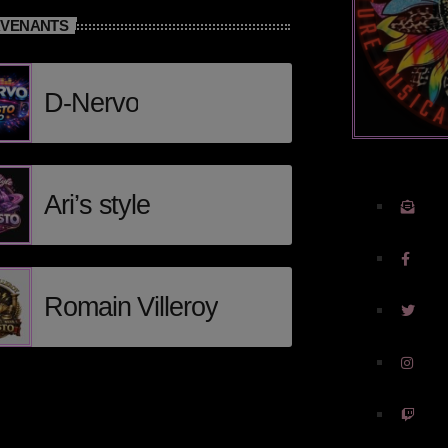
RVENANTS
D-Nervo
Ari’s style
Romain Villeroy