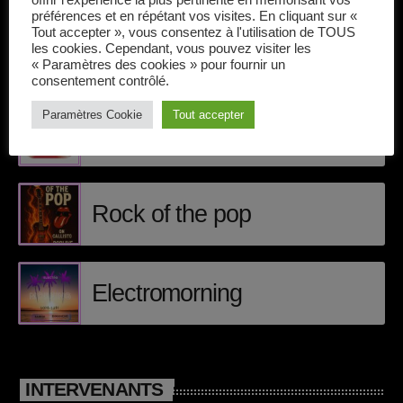
offrir l'expérience la plus pertinente en mémorisant vos
Callisto concerts
préférences et en répétant vos visites. En cliquant sur «
Tout accepter », vous consentez à l'utilisation de TOUS
DJ
les cookies. Cependant, vous pouvez visiter les
« Paramètres des cookies » pour fournir un
ÉPISODES DE PODCAST
Dream Trance
consentement contrôlé.
Paramètres Cookie
Tout accepter
Electronic music
Matt Craig
Events
Featured
Rock of the pop
French touch
Highlights
Electromorning
Music
News
INTERVENANTS
pop electro