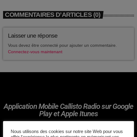
avril 2025
COMMENTAIRES D’ARTICLES (0)
mai 2024
avril 2020
Laisser une réponse
mars 2020
Vous devez être connecté pour ajouter un commentaire.
Connectez-vous maintenant
mars 2018
février 2018
janvier 2018
mai 2016
Application Mobile Callisto Radio sur Google
Play et Apple Itunes
CATÉGORIES
Nous utilisons des cookies sur notre site Web pour vous