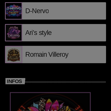
D-Nervo
Posts
Video stories
Ari’s style
World
EMISSION EN COURS
Romain Villeroy
INFOS
DEEP HOUSE
Romain Villeroy