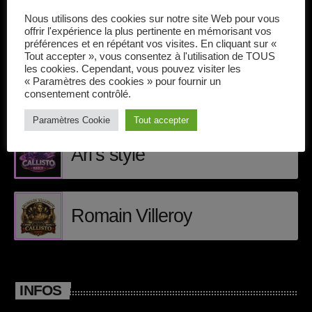
avril 2025
Nous utilisons des cookies sur notre site Web pour vous
offrir l'expérience la plus pertinente en mémorisant vos
mai 2024
préférences et en répétant vos visites. En cliquant sur «
INTERVENANTS
Tout accepter », vous consentez à l'utilisation de TOUS
avril 2020
les cookies. Cependant, vous pouvez visiter les
« Paramètres des cookies » pour fournir un
D-Nervo
consentement contrôlé.
mars 2020
Paramètres Cookie
Tout accepter
mars 2018
Ari’s style
février 2018
janvier 2018
Romain Villeroy
mai 2016
CATÉGORIES
INFOS