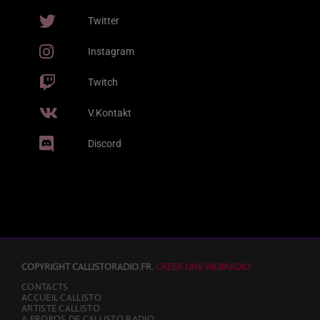
Twitter
Video stories
Instagram
World
Twitch
V.Kontakt
EMISSION EN COURS
Discord
AFRO
COPYRIGHT CALLISTORADIO.FR.
CREER UNE WEBRADIO
Playlist Lune
CONTACTS
00:00 - 08:00
ACCUEIL CALLISTO
ARTISTE CALLISTO
A PROPOS DE CALLISTO RADIO