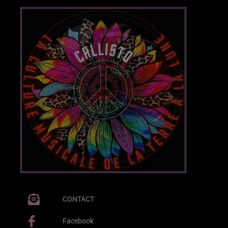
Callisto concerts
DJ
Electronic music
Events
Featured
French touch
Highlights
Music
News
CONTACT
pop electro
Facebook
Posts