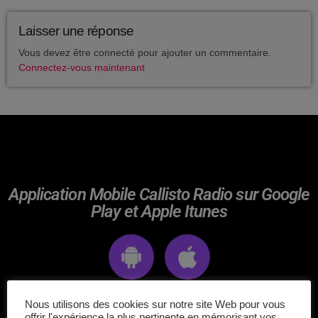
avril 2025
Laisser une réponse
mai 2024
Vous devez être connecté pour ajouter un commentaire.
avril 2020
Connectez-vous maintenant
mars 2020
mars 2018
février 2018
Application Mobile Callisto Radio sur Google
janvier 2018
Play et Apple Itunes
mai 2016
CATÉGORIES
Nous utilisons des cookies sur notre site Web pour vous
offrir l'expérience la plus pertinente en mémorisant vos