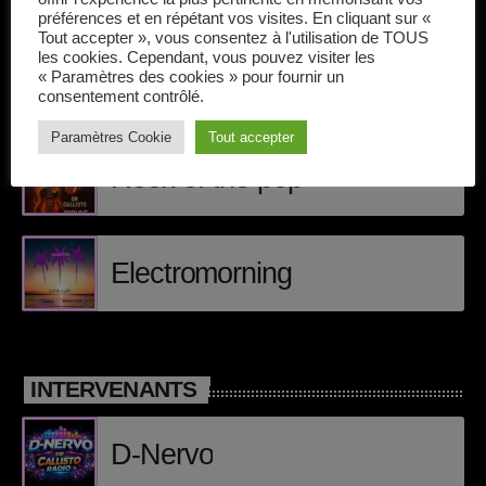
Callisto concerts
ÉPISODES DE PODCAST
préférences et en répétant vos visites. En cliquant sur «
Tout accepter », vous consentez à l'utilisation de TOUS
DJ
les cookies. Cependant, vous pouvez visiter les
Matt Craig
« Paramètres des cookies » pour fournir un
consentement contrôlé.
Dream Trance
Paramètres Cookie
Tout accepter
Electronic music
Rock of the pop
Events
Featured
Electromorning
French touch
Highlights
Music
INTERVENANTS
News
D-Nervo
pop electro