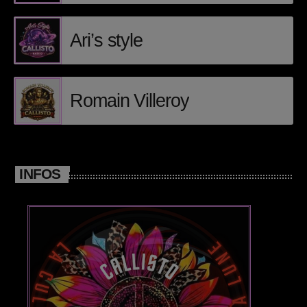
Posts
Ari’s style
Video stories
World
Romain Villeroy
EMISSION EN COURS
INFOS
CHILLOUT
Electro morning