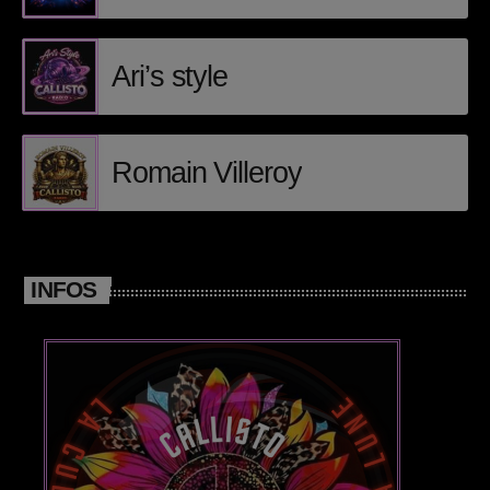
Callisto concerts
DJ
Ari’s style
Dream Trance
Electronic music
Romain Villeroy
Events
Featured
INFOS
French touch
Highlights
Music
News
pop electro