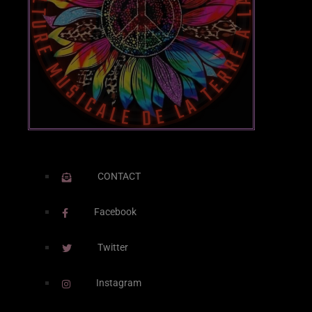
Posts
Video stories
World
EMISSION EN COURS
CONTACT
Facebook
Twitter
DEEP HOUSE
Instagram
DJ MOKKO