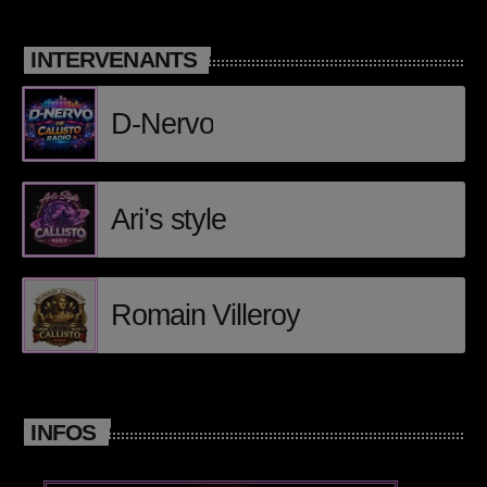
Posts
INTERVENANTS
Video stories
D-Nervo
World
Ari’s style
EMISSION EN COURS
Romain Villeroy
HARDSTYLE
INFOS
DJ E.O