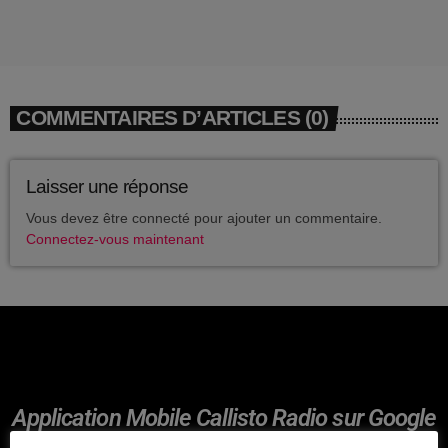
avril 2025
mai 2024
avril 2020
COMMENTAIRES D’ARTICLES (0)
mars 2020
mars 2018
Laisser une réponse
Vous devez être connecté pour ajouter un commentaire.
février 2018
Connectez-vous maintenant
janvier 2018
mai 2016
CATÉGORIES
Application Mobile Callisto Radio sur Google
Play et Apple Itunes