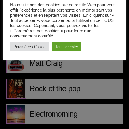
Callisto concerts
Nous utilisons des cookies sur notre site Web pour vous
offrir l'expérience la plus pertinente en mémorisant vos
DJ
préférences et en répétant vos visites. En cliquant sur «
Tout accepter », vous consentez à l'utilisation de TOUS
les cookies. Cependant, vous pouvez visiter les
Dream Trance
« Paramètres des cookies » pour fournir un
consentement contrôlé.
Electronic music
ÉPISODES DE PODCAST
Paramètres Cookie
Tout accepter
Events
Matt Craig
Featured
French touch
Rock of the pop
Highlights
Music
Electromorning
News
pop electro