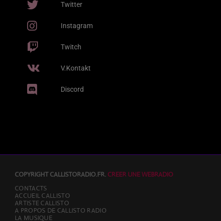
Twitter
(NL) & Franc Fala) & Franc Fala) [Edit
MOBLACK & SALIF KEÏTA
Version]
Instagram
Gaga
2
add_shopping_cart
J BALVIN & SAIKO
Twitch
All Night Long
3
add_shopping_cart
V.Kontakt
KUNGS, DAVID GUETTA & IZZY BIZU
Discord
LISTE COMPLÈTE
COPYRIGHT CALLISTORADIO.FR.
CREER UNE WEBRADIO
CONTACTS
ACCUEIL CALLISTO
ARTISTE CALLISTO
A PROPOS DE CALLISTO RADIO
LA MUSIQUE