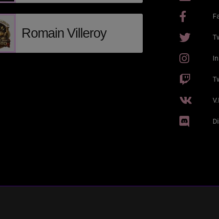
F
Romain Villeroy
Tw
I
T
V
D