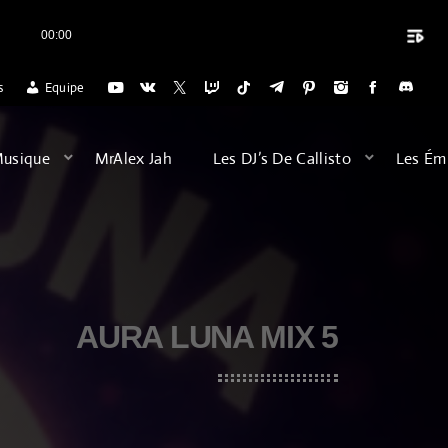
playlist_play
00:00
close
SS
MERCI CALLISTO RADIO POUR L'ACCUEIL DES VOYAGES DU DIMANCH
s
Equipe
ARCHIVES
Musique
MrAlex Jah
Les DJ’s De Callisto
Les Ém
août 2026
février 2026
décembre 2025
AURA LUNA MIX 5
septembre 2025
juillet 2025
juin 2025