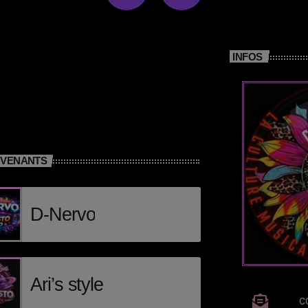
INFOS
RVENANTS
D-Nervo
Ari’s style
C