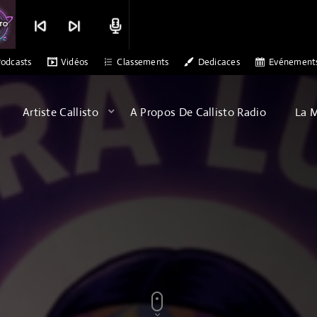
skip_previous
skip_next
radio
DJETSAB
DR ALEX PATERSON - SONS OF ARQA - ALBATRO
odcasts
Vidéos
Classements
Dedicaces
Evénement
Artiste Callisto
A Propos De Callisto Radio
La 