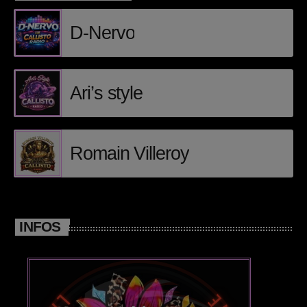
Posts
D-Nervo
Video stories
World
Ari’s style
EMISSION EN COURS
Romain Villeroy
INFOS
CHILLOUT
Electro morning