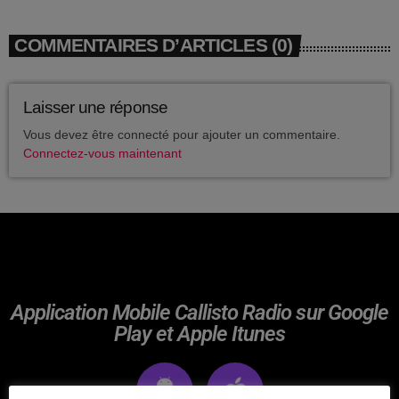
avril 2025
COMMENTAIRES D’ARTICLES (0)
mai 2024
avril 2020
Laisser une réponse
mars 2020
Vous devez être connecté pour ajouter un commentaire.
Connectez-vous maintenant
mars 2018
février 2018
janvier 2018
mai 2016
Application Mobile Callisto Radio sur Google
Play et Apple Itunes
CATÉGORIES