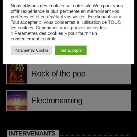
Callisto concerts
Nous utilisons des cookies sur notre site Web pour vous
offrir l'expérience la plus pertinente en mémorisant vos
DJ
préférences et en répétant vos visites. En cliquant sur «
Tout accepter », vous consentez à l'utilisation de TOUS
ÉPISODES DE PODCAST
Dream Trance
les cookies. Cependant, vous pouvez visiter les
« Paramètres des cookies » pour fournir un
consentement contrôlé.
Electronic music
Matt Craig
Paramètres Cookie
Tout accepter
Events
Featured
Rock of the pop
French touch
Highlights
Electromorning
Music
News
INTERVENANTS
pop electro