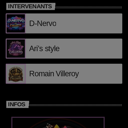
INTERVENANTS
Video stories
D-Nervo
World
Ari’s style
EMISSION EN COURS
Romain Villeroy
PODCAST
INFOS
Jukebox
12:30 - 12:45