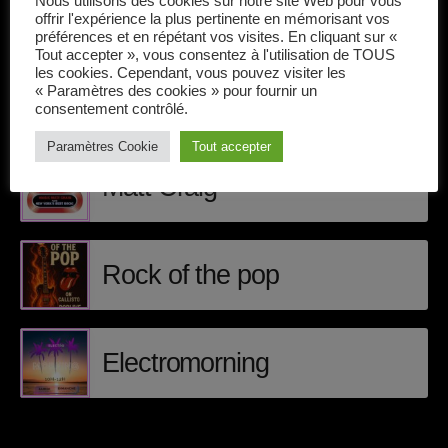
Nous utilisons des cookies sur notre site Web pour vous
Callisto concerts
offrir l'expérience la plus pertinente en mémorisant vos
préférences et en répétant vos visites. En cliquant sur «
DJ
Tout accepter », vous consentez à l'utilisation de TOUS
les cookies. Cependant, vous pouvez visiter les
Electronic music
« Paramètres des cookies » pour fournir un
consentement contrôlé.
ÉPISODES DE PODCAST
Events
Paramètres Cookie
Tout accepter
Featured
Matt Craig
French touch
Highlights
Rock of the pop
Music
News
Electromorning
pop electro
Posts