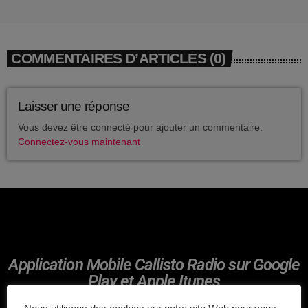
avril 2025
mai 2024
COMMENTAIRES D’ARTICLES (0)
avril 2020
mars 2020
Laisser une réponse
mars 2018
Vous devez être connecté pour ajouter un commentaire.
Connectez-vous maintenant
février 2018
janvier 2018
mai 2016
Application Mobile Callisto Radio sur Google
CATÉGORIES
Play et Apple Itunes