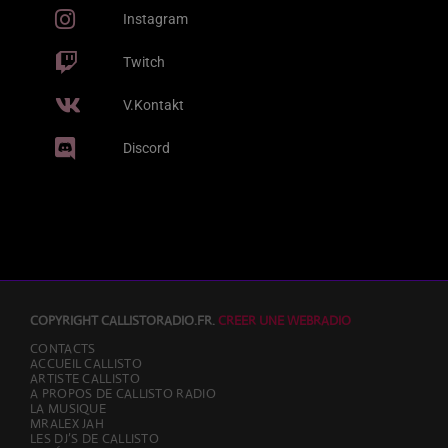
Gaga
2
add_shopping_cart
Instagram
J BALVIN & SAIKO
Twitch
All Night Long
3
add_shopping_cart
KUNGS, DAVID GUETTA & IZZY BIZU
V.Kontakt
Discord
LISTE COMPLÈTE
COPYRIGHT CALLISTORADIO.FR.
CREER UNE WEBRADIO
CONTACTS
ACCUEIL CALLISTO
ARTISTE CALLISTO
A PROPOS DE CALLISTO RADIO
LA MUSIQUE
MRALEX JAH
LES DJ’S DE CALLISTO