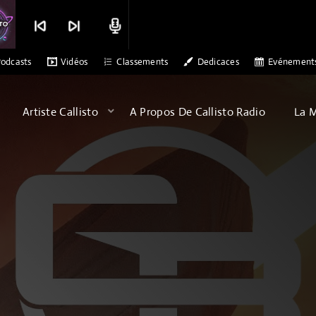
skip_previous
skip_next
radio
SAB
DR ALEX PATERSON - SONS OF ARQA - ALBATROSS
MERCI CAL
odcasts
Vidéos
Classements
Dedicaces
Evénement
Artiste Callisto
A Propos De Callisto Radio
La 