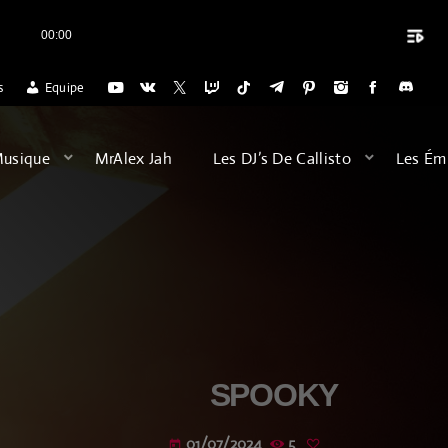
playlist_play
00:00
close
LISTO RADIO POUR L'ACCUEIL DES VOYAGES DU DIMANCHE SOIR (20H)
s
Equipe
ARCHIVES
Musique
MrAlex Jah
Les DJ’s De Callisto
Les Ém
août 2026
février 2026
décembre 2025
septembre 2025
juillet 2025
SPOOKY
juin 2025
01/07/2024
5
today