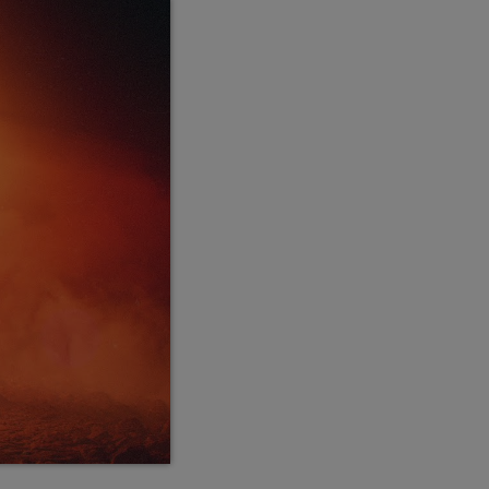
Callisto concerts
DJ
Dream Trance
Electronic music
Events
Featured
French touch
Highlights
Music
News