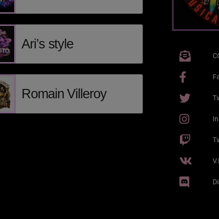
Ari’s style
C
F
Romain Villeroy
Tw
I
T
V
D