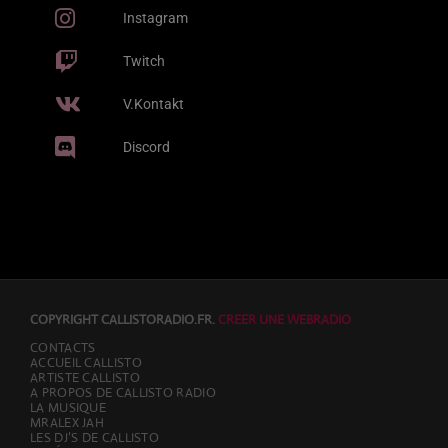
(NL) & Franc Fala) & Franc Fala) [Edit
MOBLACK & SALIF KEÏTA
Instagram
Version]
Gaga
2
Twitch
add_shopping_cart
J BALVIN & SAIKO
V.Kontakt
All Night Long
3
add_shopping_cart
KUNGS, DAVID GUETTA & IZZY BIZU
Discord
LISTE COMPLÈTE
COPYRIGHT CALLISTORADIO.FR.
CREER UNE WEBRADIO
CONTACTS
ACCUEIL CALLISTO
ARTISTE CALLISTO
A PROPOS DE CALLISTO RADIO
LA MUSIQUE
MRALEX JAH
LES DJ’S DE CALLISTO