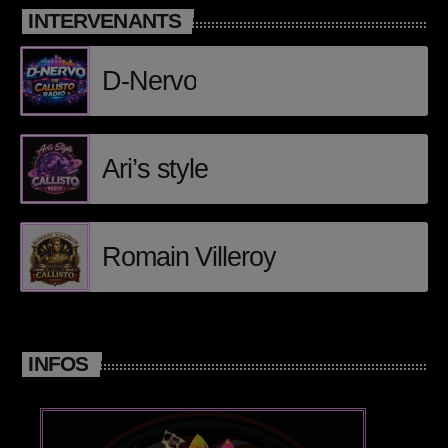
INTERVENANTS
Posts
D-Nervo
Video stories
World
Ari’s style
EMISSION EN COURS
Romain Villeroy
INFOS
REGGAE
DJ Albcor