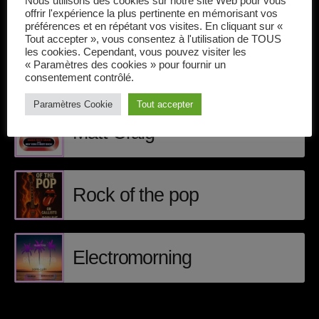
Nous utilisons des cookies sur notre site Web pour vous
Callisto concerts
offrir l'expérience la plus pertinente en mémorisant vos
préférences et en répétant vos visites. En cliquant sur «
DJ
Tout accepter », vous consentez à l'utilisation de TOUS
les cookies. Cependant, vous pouvez visiter les
Dream Trance
« Paramètres des cookies » pour fournir un
consentement contrôlé.
ÉPISODES DE PODCAST
Electronic music
Paramètres Cookie
Tout accepter
Events
Matt Craig
Featured
French touch
Rock of the pop
Highlights
Music
Electromorning
News
pop electro