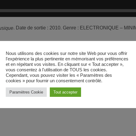
. Date de sortie : 2010. Genre : ELECTRONIQUE – MINI
usique
Nous utilisons des cookies sur notre site Web pour vous offrir
l'expérience la plus pertinente en mémorisant vos préférences
et en répétant vos visites. En cliquant sur « Tout accepter »,
vous consentez à l'utilisation de TOUS les cookies.
Cependant, vous pouvez visiter les « Paramètres des
cookies » pour fournir un consentement contrôlé.
Paramètres Cookie
Tout accepter
email
RATE IT