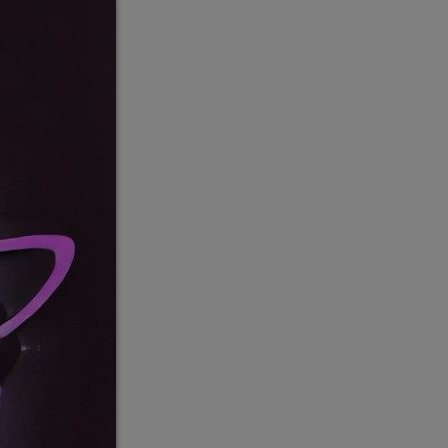
Callisto concerts
DJ
Dream Trance
Electronic music
Events
Featured
French touch
Highlights
Music
News