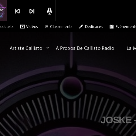
skip_previous
skip_next
radio
ETSAB
DR ALEX PATERSON - SONS OF ARQA - ALBATROSS
MERCI C
odcasts
Vidéos
Classements
Dedicaces
Evénement
Artiste Callisto
A Propos De Callisto Radio
La 
JOSKE 