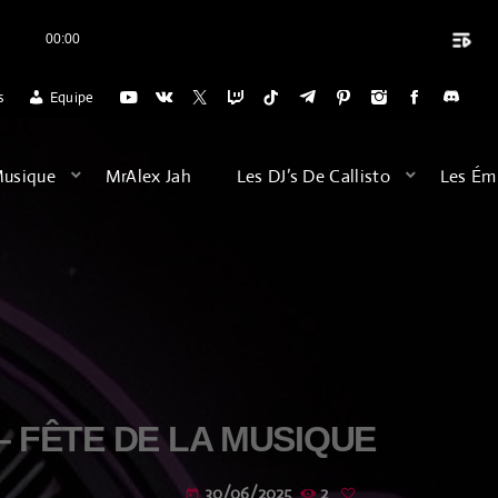
playlist_play
00:00
close
ALLISTO RADIO POUR L'ACCUEIL DES VOYAGES DU DIMANCHE SOIR (20
s
Equipe
ARCHIVES
Musique
MrAlex Jah
Les DJ’s De Callisto
Les Ém
août 2026
février 2026
décembre 2025
septembre 2025
juillet 2025
– FÊTE DE LA MUSIQUE
juin 2025
30/06/2025
2
today