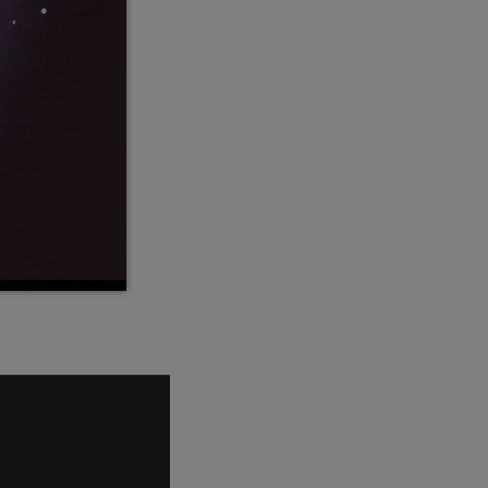
pop electro
Posts
Video stories
World
EMISSION EN COURS
DEEP HOUSE
Romain Villeroy
16:00 - 17:00