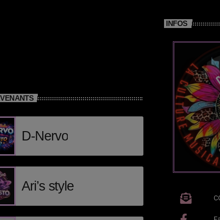
INFOS
RVENANTS
D-Nervo
Ari’s style
C
F