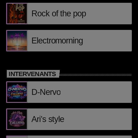
Rock of the pop
Posts
Video stories
Electromorning
World
EMISSION EN COURS
INTERVENANTS
D-Nervo
Ari’s style
CHILLOUT
Electro morning