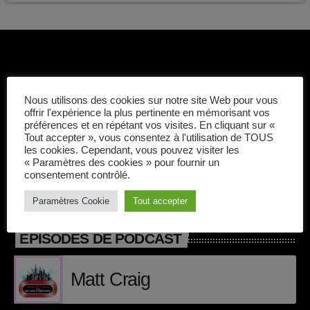
Callisto concerts
DJ
Dream Trance
Electronic music
Nous utilisons des cookies sur notre site Web pour vous
Application Mobile Callisto Radio sur Google
offrir l'expérience la plus pertinente en mémorisant vos
Play et Apple Itunes
Events
préférences et en répétant vos visites. En cliquant sur «
Tout accepter », vous consentez à l'utilisation de TOUS
les cookies. Cependant, vous pouvez visiter les
Featured
« Paramètres des cookies » pour fournir un
consentement contrôlé.
French touch
Paramètres Cookie
Tout accepter
Highlights
ÉPISODES DE PODCAST
Music
Matt Craig
News
pop electro