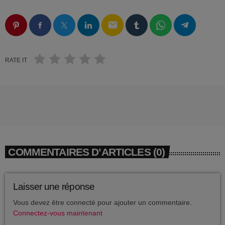
avril 2025
email
mai 2024
avril 2020
RATE IT
mars 2020
mars 2018
février 2018
janvier 2018
COMMENTAIRES D’ARTICLES (0)
mai 2016
Laisser une réponse
CATÉGORIES
Vous devez être connecté pour ajouter un commentaire.
Connectez-vous maintenant