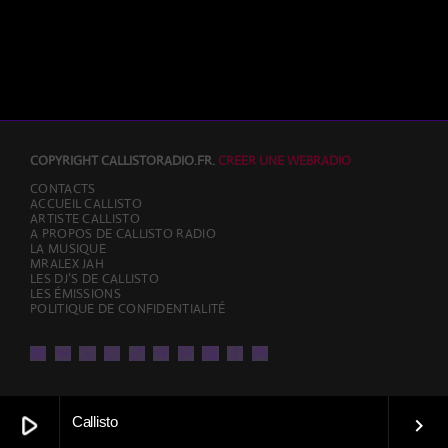
COPYRIGHT CALLISTORADIO.FR.
CREER UNE WEBRADIO
CONTACTS
ACCUEIL CALLISTO
ARTISTE CALLISTO
A PROPOS DE CALLISTO RADIO
LA MUSIQUE
MRALEX JAH
LES DJ’S DE CALLISTO
LES ÉMISSIONS
POLITIQUE DE CONFIDENTIALITÉ
play_arrow
Callisto
keyboard_arrow_right