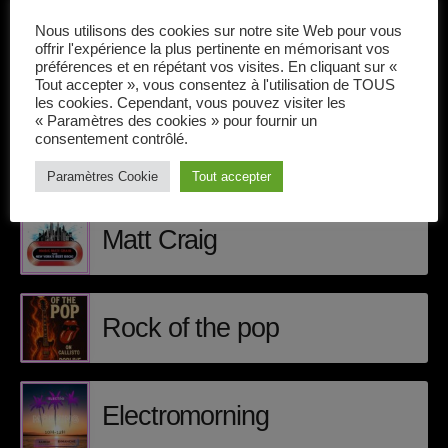
Callisto concerts
Play et Apple Itunes
Nous utilisons des cookies sur notre site Web pour vous
DJ
offrir l'expérience la plus pertinente en mémorisant vos
préférences et en répétant vos visites. En cliquant sur «
Tout accepter », vous consentez à l'utilisation de TOUS
Dream Trance
les cookies. Cependant, vous pouvez visiter les
« Paramètres des cookies » pour fournir un
Electronic music
consentement contrôlé.
ÉPISODES DE PODCAST
Paramètres Cookie
Tout accepter
Events
Featured
Matt Craig
French touch
Highlights
Rock of the pop
Music
News
Electromorning
pop electro