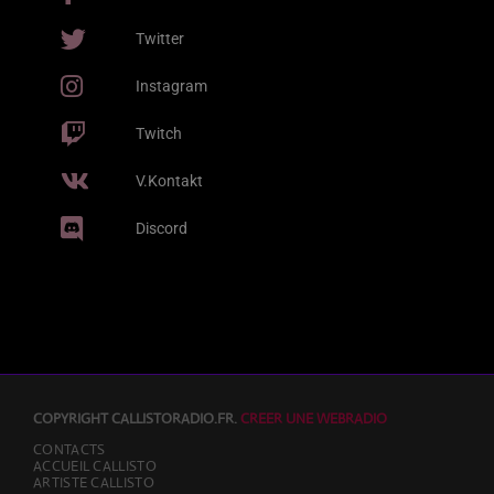
(NL) & Franc Fala) & Franc Fala) [Edit
MOBLACK & SALIF KEÏTA
Version]
Twitter
Gaga
2
add_shopping_cart
J BALVIN & SAIKO
Instagram
Twitch
All Night Long
3
add_shopping_cart
KUNGS, DAVID GUETTA & IZZY BIZU
V.Kontakt
LISTE COMPLÈTE
Discord
COPYRIGHT CALLISTORADIO.FR.
CREER UNE WEBRADIO
CONTACTS
ACCUEIL CALLISTO
ARTISTE CALLISTO