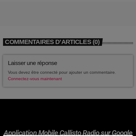
avril 2025
mai 2024
avril 2020
COMMENTAIRES D’ARTICLES (0)
mars 2020
mars 2018
Laisser une réponse
février 2018
Vous devez être connecté pour ajouter un commentaire.
Connectez-vous maintenant
janvier 2018
mai 2016
CATÉGORIES
Application Mobile Callisto Radio sur Google