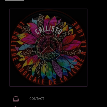
Posts
Video stories
World
EMISSION EN COURS
AFRO
CONTACT
Beach Morning