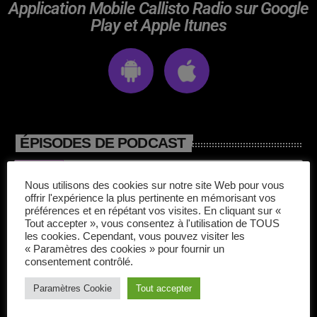
Application Mobile Callisto Radio sur Google
avril 2025
Play et Apple Itunes
mai 2024
avril 2020
mars 2020
mars 2018
ÉPISODES DE PODCAST
février 2018
Matt Craig
Nous utilisons des cookies sur notre site Web pour vous
janvier 2018
offrir l'expérience la plus pertinente en mémorisant vos
préférences et en répétant vos visites. En cliquant sur «
mai 2016
Tout accepter », vous consentez à l'utilisation de TOUS
les cookies. Cependant, vous pouvez visiter les
Rock of the pop
« Paramètres des cookies » pour fournir un
consentement contrôlé.
CATÉGORIES
Paramètres Cookie
Tout accepter
Electromorning