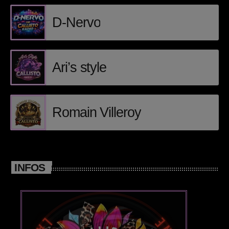
D-Nervo
Posts
Video stories
Ari’s style
World
EMISSION EN COURS
Romain Villeroy
INFOS
CHILLOUT
Electro morning