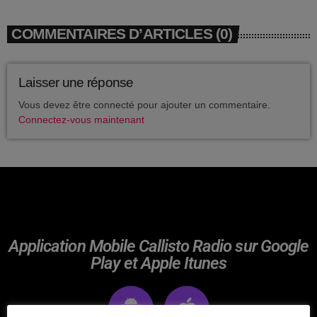
avril 2025
COMMENTAIRES D’ARTICLES (0)
mai 2024
avril 2020
Laisser une réponse
mars 2020
Vous devez être connecté pour ajouter un commentaire.
Connectez-vous maintenant
mars 2018
février 2018
janvier 2018
mai 2016
Application Mobile Callisto Radio sur Google
Play et Apple Itunes
CATÉGORIES