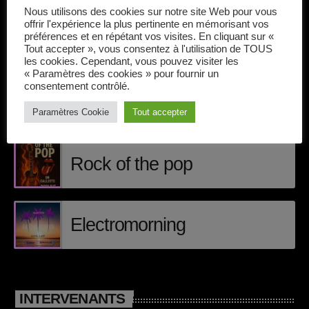
Callisto concerts
Nous utilisons des cookies sur notre site Web pour vous
offrir l'expérience la plus pertinente en mémorisant vos
DJ
préférences et en répétant vos visites. En cliquant sur «
Tout accepter », vous consentez à l'utilisation de TOUS
ÉPISODES DE PODCAST
les cookies. Cependant, vous pouvez visiter les
Dream Trance
« Paramètres des cookies » pour fournir un
consentement contrôlé.
Electronic music
Matt Craig
Paramètres Cookie
Tout accepter
Events
Featured
Rock of the pop
French touch
Highlights
Electromorning
Music
News
INTERVENANTS
pop electro