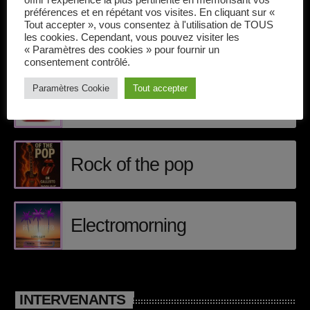
offrir l'expérience la plus pertinente en mémorisant vos
Callisto concerts
préférences et en répétant vos visites. En cliquant sur «
Tout accepter », vous consentez à l'utilisation de TOUS
DJ
les cookies. Cependant, vous pouvez visiter les
« Paramètres des cookies » pour fournir un
ÉPISODES DE PODCAST
Dream Trance
consentement contrôlé.
Paramètres Cookie
Tout accepter
Electronic music
Matt Craig
Events
Featured
Rock of the pop
French touch
Highlights
Electromorning
Music
News
INTERVENANTS
pop electro