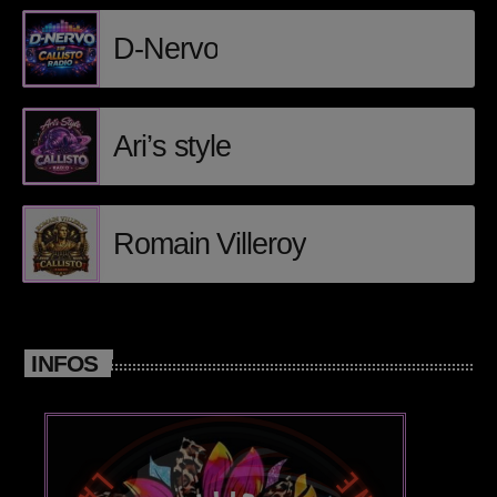
D-Nervo
Posts
Video stories
Ari’s style
World
EMISSION EN COURS
Romain Villeroy
INFOS
HOUSE
DJ Furrow