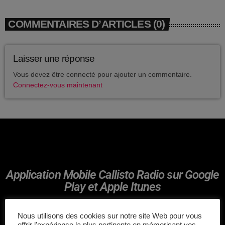
avril 2025
COMMENTAIRES D’ARTICLES (0)
mai 2024
avril 2020
Laisser une réponse
mars 2020
Vous devez être connecté pour ajouter un commentaire.
Connectez-vous maintenant
mars 2018
février 2018
janvier 2018
mai 2016
Application Mobile Callisto Radio sur Google
Play et Apple Itunes
CATÉGORIES
Nous utilisons des cookies sur notre site Web pour vous