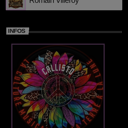
Romain Villeroy
Posts
Video stories
INFOS
World
EMISSION EN COURS
DEEP HOUSE
Romain Villeroy