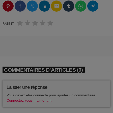
EVÉNEMENTS
DJ_KIK
email
D-NERVO
EQUIPE
DJ PINDER
RATE IT
DJ ALEX
ARCHIVES
L’ENFANT DU BEAT
août 2026
DJ E.O
DJ GAD
février 2026
DJ FURROW
COMMENTAIRES D’ARTICLES (0)
décembre 2025
PWLSE
septembre 2025
BAGHEERA LABEL
Laisser une réponse
juillet 2025
DJ MOKKO
Vous devez être connecté pour ajouter un commentaire.
Connectez-vous maintenant
juin 2025