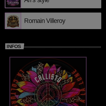
Ari’s style
Posts
Romain Villeroy
Video stories
World
INFOS
EMISSION EN COURS
WORLD MUSIC
Global Sound Horizon-World Music