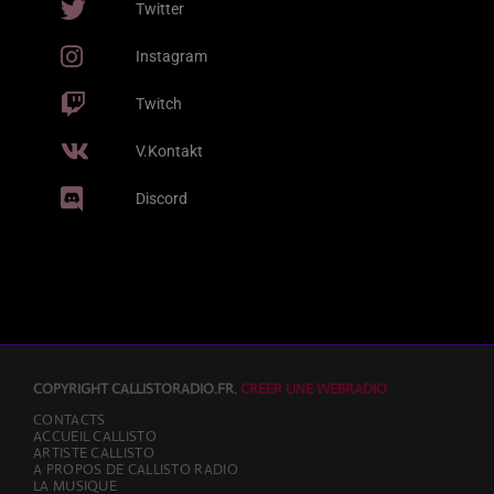
Twitter
(NL) & Franc Fala) & Franc Fala) [Edit
MOBLACK & SALIF KEÏTA
Version]
Instagram
Gaga
2
add_shopping_cart
J BALVIN & SAIKO
Twitch
All Night Long
3
add_shopping_cart
V.Kontakt
KUNGS, DAVID GUETTA & IZZY BIZU
Discord
LISTE COMPLÈTE
COPYRIGHT CALLISTORADIO.FR.
CREER UNE WEBRADIO
CONTACTS
ACCUEIL CALLISTO
ARTISTE CALLISTO
A PROPOS DE CALLISTO RADIO
LA MUSIQUE