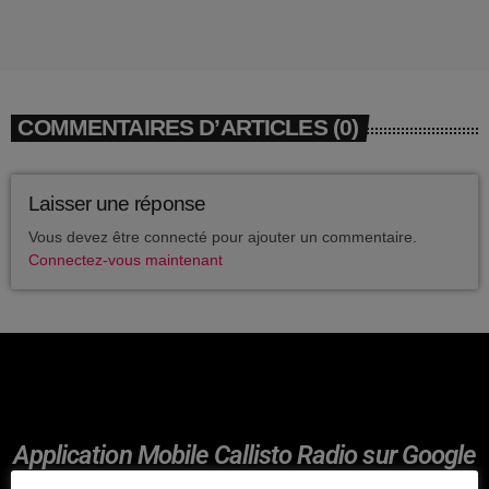
avril 2025
mai 2024
avril 2020
COMMENTAIRES D’ARTICLES (0)
mars 2020
mars 2018
Laisser une réponse
Vous devez être connecté pour ajouter un commentaire.
février 2018
Connectez-vous maintenant
janvier 2018
mai 2016
CATÉGORIES
Application Mobile Callisto Radio sur Google
Play et Apple Itunes