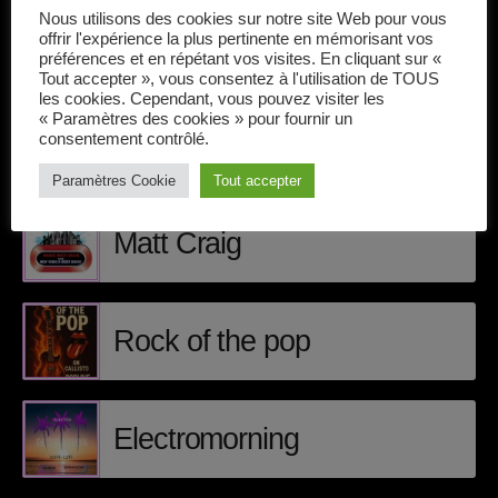
Callisto concerts
Nous utilisons des cookies sur notre site Web pour vous
offrir l'expérience la plus pertinente en mémorisant vos
DJ
préférences et en répétant vos visites. En cliquant sur «
Tout accepter », vous consentez à l'utilisation de TOUS
les cookies. Cependant, vous pouvez visiter les
Dream Trance
« Paramètres des cookies » pour fournir un
consentement contrôlé.
Electronic music
ÉPISODES DE PODCAST
Paramètres Cookie
Tout accepter
Events
Matt Craig
Featured
French touch
Rock of the pop
Highlights
Music
Electromorning
News
pop electro