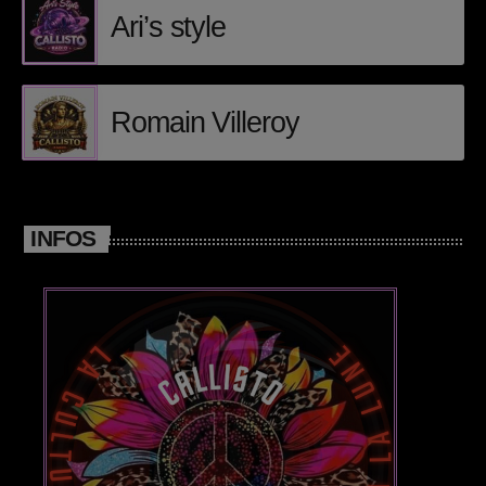
Callisto concerts
Ari’s style
DJ
Dream Trance
Romain Villeroy
Electronic music
Events
INFOS
Featured
French touch
Highlights
Music
News
pop electro