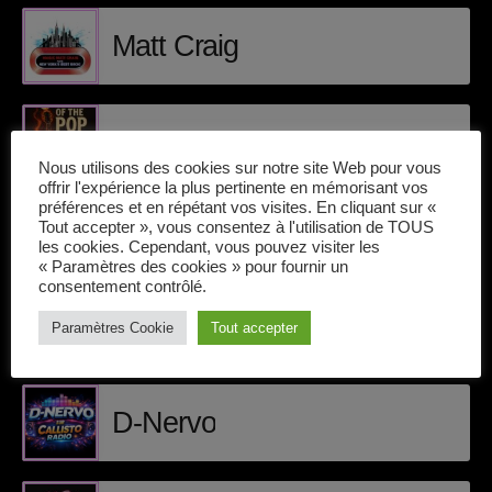
avril 2025
Matt Craig
mai 2024
avril 2020
Rock of the pop
mars 2020
Nous utilisons des cookies sur notre site Web pour vous
offrir l'expérience la plus pertinente en mémorisant vos
mars 2018
préférences et en répétant vos visites. En cliquant sur «
Tout accepter », vous consentez à l'utilisation de TOUS
Electromorning
les cookies. Cependant, vous pouvez visiter les
février 2018
« Paramètres des cookies » pour fournir un
consentement contrôlé.
janvier 2018
Paramètres Cookie
Tout accepter
mai 2016
INTERVENANTS
D-Nervo
CATÉGORIES