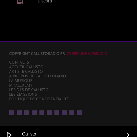
00:00 - 08:00
Discord
PROCHAINES ÉMISSIONS
Beach Morning
08:00 - 10:00
COPYRIGHT CALLISTORADIO.FR.
CREER UNE WEBRADIO
CONTACTS
ACCUEIL CALLISTO
ARTISTE CALLISTO
VampireFreaks l’émission
A PROPOS DE CALLISTO RADIO
10:00 - 12:00
LA MUSIQUE
MRALEX JAH
LES DJ’S DE CALLISTO
LES ÉMISSIONS
POLITIQUE DE CONFIDENTIALITÉ
CLASSEMENT
Classement electro
play_arrow
Callisto
Yamore (feat. Cesária Evora, Benja
keyboard_arrow_right
1
add_shopping_cart