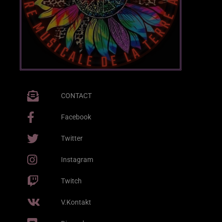
Posts
Video stories
World
CONTACT
EMISSION EN COURS
Facebook
Twitter
Instagram
Twitch
AFRO
V.Kontakt
Playlist Lune