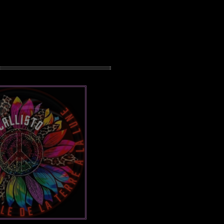
pop electro
Posts
Video stories
World
EMISSION EN COURS
ELECTRONIC
Groove session by DJ_KIK
14:00 - 15:00