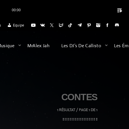
playlist_play
00:00
close
OSS
MERCI CALLISTO RADIO POUR L'ACCUEIL DES VOYAGES DU DIMANC
s
Equipe
ARCHIVES
Musique
MrAlex Jah
Les DJ’s De Callisto
Les Ém
août 2026
février 2026
décembre 2025
CONTES
septembre 2025
juillet 2025
1 RÉSULTAT / PAGE 1 DE 1
juin 2025