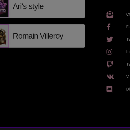
Ari’s style
C
F
Romain Villeroy
Tw
I
T
V
D