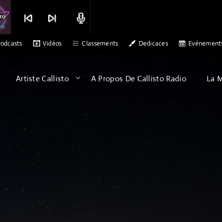
skip_previous
skip_next
radio
DJETSAB
DR ALEX PATERSON - SONS OF ARQA - ALBATR
odcasts
Vidéos
Classements
Dedicaces
Evénement
Artiste Callisto
A Propos De Callisto Radio
La 