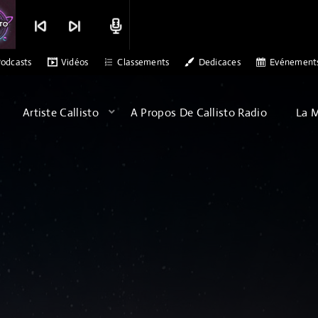
skip_previous
skip_next
radio
👌🎶🎶
DJETSAB
DR ALEX PATERSON - SONS OF ARQA 
odcasts
Vidéos
Classements
Dedicaces
Evénement
Artiste Callisto
A Propos De Callisto Radio
La 