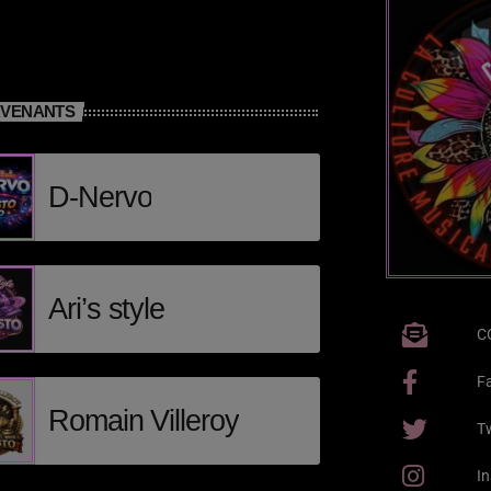
RVENANTS
D-Nervo
Ari’s style
C
F
Romain Villeroy
Tw
I