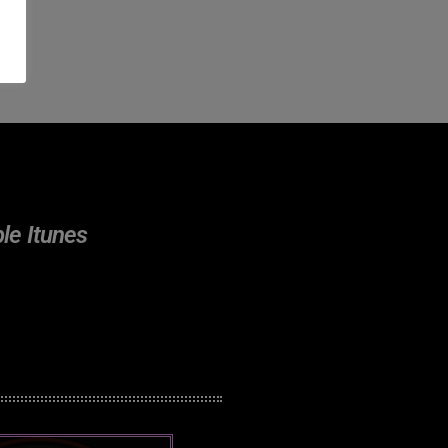
Posts
Video stories
World
EMISSION EN COURS
ple Itunes
AFRO
Playlist Lune
00:00 - 08:00