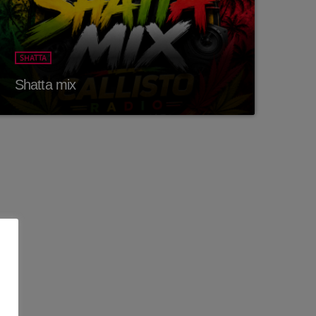
Callisto concerts
DJ
SHATTA
Electronic music
Shatta mix
Events
Featured
French touch
Highlights
Music
News
pop electro