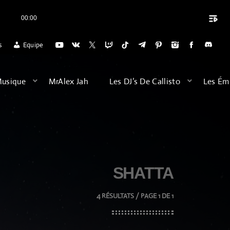
playlist_play
00:00
close
- ALBATROSS
MERCI CALLISTO RADIO POUR L'ACCUEIL DES VOYAGES 
s
Equipe
ARCHIVES
Musique
MrAlex Jah
Les DJ’s De Callisto
Les Ém
août 2026
février 2026
décembre 2025
SHATTA
septembre 2025
juillet 2025
4 RÉSULTATS / PAGE 1 DE 1
juin 2025