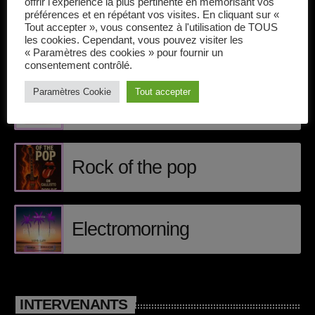
Callisto concerts
offrir l'expérience la plus pertinente en mémorisant vos
préférences et en répétant vos visites. En cliquant sur «
Tout accepter », vous consentez à l'utilisation de TOUS
DJ
les cookies. Cependant, vous pouvez visiter les
« Paramètres des cookies » pour fournir un
ÉPISODES DE PODCAST
Dream Trance
consentement contrôlé.
Paramètres Cookie
Tout accepter
Electronic music
Matt Craig
Events
Featured
Rock of the pop
French touch
Highlights
Electromorning
Music
News
INTERVENANTS
pop electro