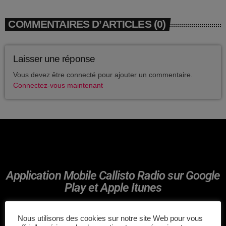
avril 2025
COMMENTAIRES D’ARTICLES (0)
mai 2024
avril 2020
Laisser une réponse
mars 2020
Vous devez être connecté pour ajouter un commentaire.
Connectez-vous maintenant
mars 2018
février 2018
janvier 2018
mai 2016
Application Mobile Callisto Radio sur Google
Play et Apple Itunes
CATÉGORIES
Nous utilisons des cookies sur notre site Web pour vous