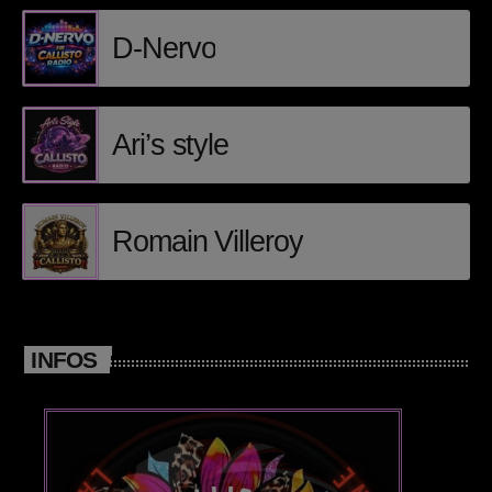
D-Nervo
Posts
Video stories
Ari’s style
World
EMISSION EN COURS
Romain Villeroy
INFOS
CHILLOUT
After zen