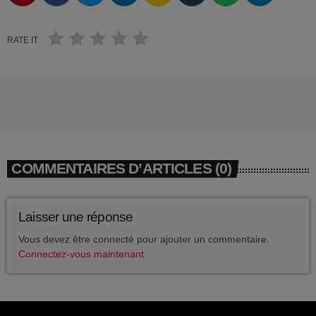
EVÉNEMENTS
DJ_KIK
D-NERVO
RATE IT
EQUIPE
DJ PINDER
DJ ALEX
ARCHIVES
L’ENFANT DU BEAT
août 2026
DJ E.O
DJ GAD
février 2026
COMMENTAIRES D’ARTICLES (0)
DJ FURROW
décembre 2025
PWLSE
Laisser une réponse
septembre 2025
BAGHEERA LABEL
Vous devez être connecté pour ajouter un commentaire.
Connectez-vous maintenant
juillet 2025
DJ MOKKO
juin 2025