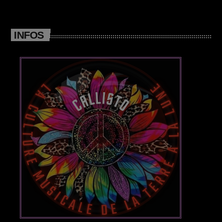
Posts
INFOS
Video stories
World
EMISSION EN COURS
AFRO
Beach Morning