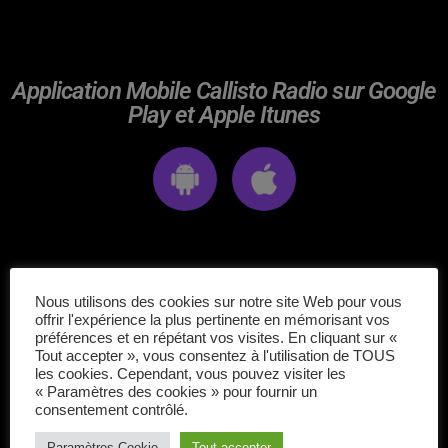
avril 2025
mai 2024
Application Mobile Callisto Radio sur Google
avril 2020
Play et Apple Itunes
mars 2020
mars 2018
février 2018
janvier 2018
ÉPISODES DE PODCAST
Nous utilisons des cookies sur notre site Web pour vous
mai 2016
offrir l'expérience la plus pertinente en mémorisant vos
Matt Craig
préférences et en répétant vos visites. En cliquant sur «
Tout accepter », vous consentez à l'utilisation de TOUS
les cookies. Cependant, vous pouvez visiter les
« Paramètres des cookies » pour fournir un
CATÉGORIES
consentement contrôlé.
Rock of the pop
Paramètres Cookie
Tout accepter