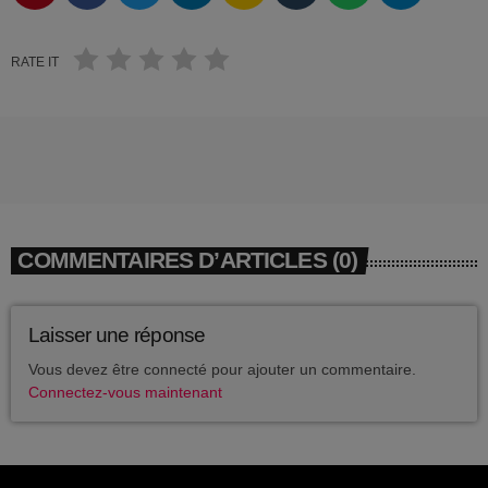
EVÉNEMENTS
DJ_KIK
D-NERVO
RATE IT
EQUIPE
DJ PINDER
DJ ALEX
ARCHIVES
L’ENFANT DU BEAT
août 2026
DJ E.O
DJ GAD
février 2026
COMMENTAIRES D’ARTICLES (0)
DJ FURROW
décembre 2025
PWLSE
Laisser une réponse
septembre 2025
BAGHEERA LABEL
Vous devez être connecté pour ajouter un commentaire.
Connectez-vous maintenant
juillet 2025
DJ MOKKO
juin 2025