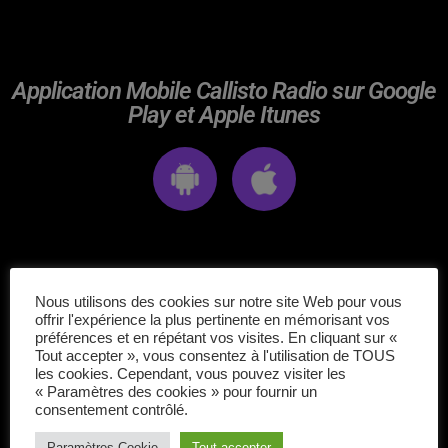
avril 2025
mai 2024
Application Mobile Callisto Radio sur Google
avril 2020
Play et Apple Itunes
mars 2020
mars 2018
février 2018
janvier 2018
ÉPISODES DE PODCAST
Nous utilisons des cookies sur notre site Web pour vous
mai 2016
offrir l'expérience la plus pertinente en mémorisant vos
Matt Craig
préférences et en répétant vos visites. En cliquant sur «
Tout accepter », vous consentez à l'utilisation de TOUS
les cookies. Cependant, vous pouvez visiter les
« Paramètres des cookies » pour fournir un
CATÉGORIES
consentement contrôlé.
Rock of the pop
Paramètres Cookie
Tout accepter