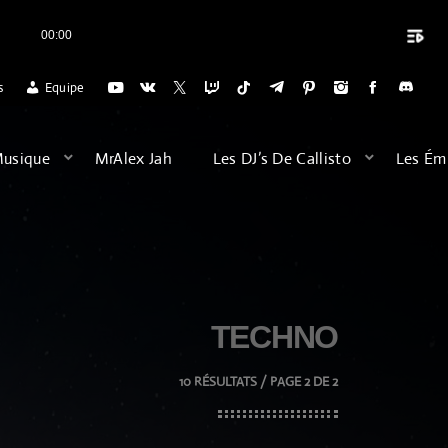
playlist_play
00:00
close
 POUR L'ACCUEIL DES VOYAGES DU DIMANCHE SOIR (20H) POUR SE DÉ
s
Equipe
ARCHIVES
Musique
MrAlex Jah
Les DJ’s De Callisto
Les Ém
août 2026
février 2026
décembre 2025
TECHNO
septembre 2025
juillet 2025
10 RÉSULTATS / PAGE 2 DE 2
juin 2025