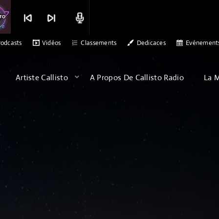
skip_previous
skip_next
radio
ALEX PATERSON - SONS OF ARQA - ALBATROSS
MERCI CALLISTO RADIO
odcasts
Vidéos
Classements
Dedicaces
Evénement
Artiste Callisto
A Propos De Callisto Radio
La 