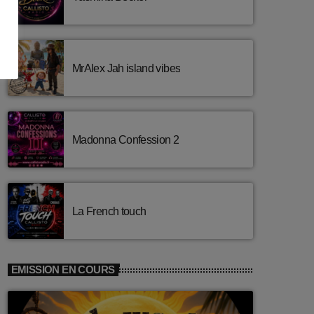
Fala) [Edit Version]
Gaga
2
add_shopping_cart
J BALVIN & SAIKO
All Night Long
3
add_shopping_cart
MrAlex Jah island vibes
KUNGS, DAVID GUETTA &
IZZY BIZU
LISTE COMPLÈTE
Madonna Confession 2
La French touch
EMISSION EN COURS