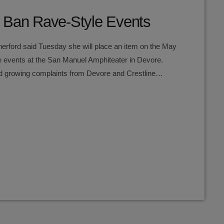
y Ban Rave-Style Events
erford said Tuesday she will place an item on the May
le events at the San Manuel Amphiteater in Devore.
d growing complaints from Devore and Crestline
m electronic dance shows at the venue, mainly the
electronic dance shows, until the wee […]