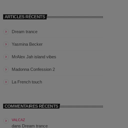
Callisto concerts
DJ
ARTICLES RÉCENTS
Dream Trance
Dream trance
Electronic music
Yasmina Becker
Events
MrAlex Jah island vibes
Featured
Madonna Confession 2
French touch
La French touch
Highlights
Music
COMMENTAIRES RÉCENTS
News
VALCAZ
dans
Dream trance