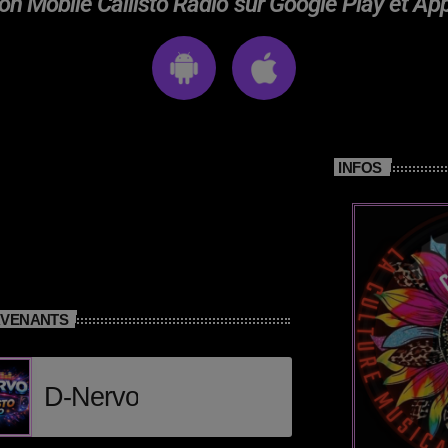
on Mobile Callisto Radio sur Google Play et Ap
INFOS
RVENANTS
D-Nervo