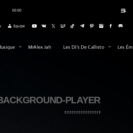
playlist_play
00:00
close
VOYAGES DU DIMANCHE SOIR (20H) POUR SE DÉTENDRE, HEUREUSE DE 
s
Equipe
ARCHIVES
Musique
MrAlex Jah
Les DJ’s De Callisto
Les Ém
août 2026
février 2026
décembre 2025
BACKGROUND-PLAYER
septembre 2025
juillet 2025
juin 2025