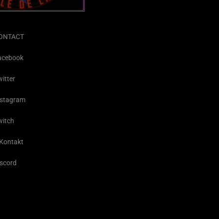
ONTACT
acebook
itter
nstagram
witch
.Kontakt
iscord