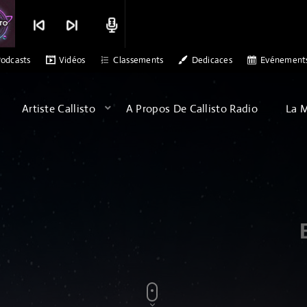
skip_previous
skip_next
radio
OF ARQA - ALBATROSS
MERCI CALLISTO RADIO POUR L'ACCUEIL DES 
odcasts
Vidéos
Classements
Dedicaces
Evénement
Artiste Callisto
A Propos De Callisto Radio
La 