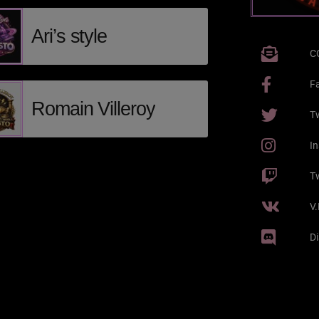
Ari’s style
C
F
Romain Villeroy
Tw
I
T
V
D