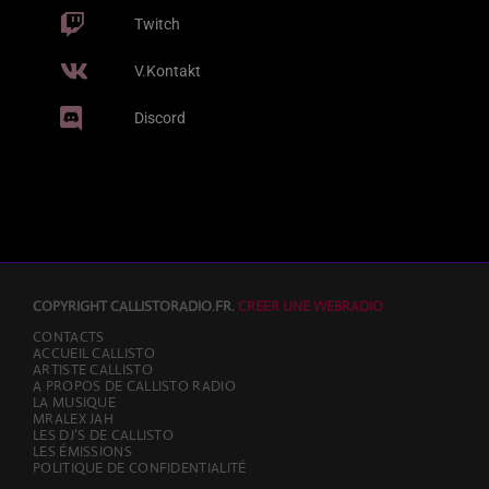
Twitch
V.Kontakt
Discord
COPYRIGHT CALLISTORADIO.FR.
CREER UNE WEBRADIO
CONTACTS
ACCUEIL CALLISTO
ARTISTE CALLISTO
A PROPOS DE CALLISTO RADIO
LA MUSIQUE
MRALEX JAH
LES DJ’S DE CALLISTO
LES ÉMISSIONS
POLITIQUE DE CONFIDENTIALITÉ