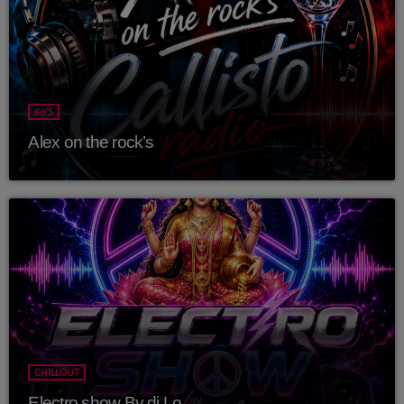
avril 2025
mai 2024
avril 2020
60'S
mars 2020
Alex on the rock’s
mars 2018
février 2018
janvier 2018
mai 2016
CATÉGORIES
CHILLOUT
Electro show By dj Lo