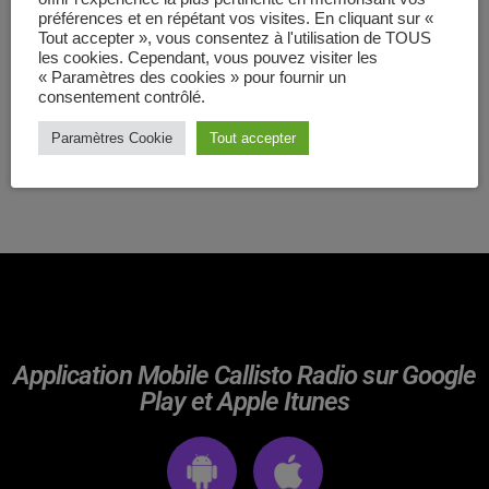
préférences et en répétant vos visites. En cliquant sur «
Tout accepter », vous consentez à l'utilisation de TOUS
Posts
les cookies. Cependant, vous pouvez visiter les
« Paramètres des cookies » pour fournir un
Video stories
consentement contrôlé.
FUNK
World
Paramètres Cookie
Tout accepter
Remember of past
EMISSION EN COURS
Application Mobile Callisto Radio sur Google
Play et Apple Itunes
HARDSTYLE
DJ E.O