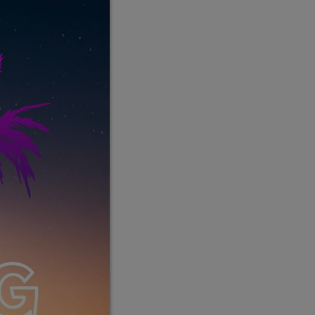
Callisto concerts
DJ
Dream Trance
Electronic music
Events
Featured
French touch
Highlights
Music
News