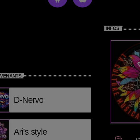
INFOS
RVENANTS
D-Nervo
Ari’s style
C