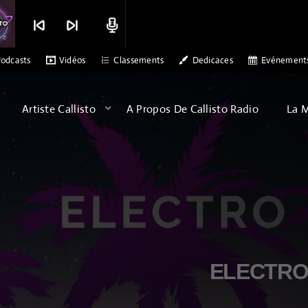
skip_previous
skip_next
radio
R ALEX PATERSON - SONS OF ARQA - ALBATROSS
MERCI CALLISTO RA
odcasts
Vidéos
Classements
Dedicaces
Evénement
Artiste Callisto
A Propos De Callisto Radio
La 
ELECTROM