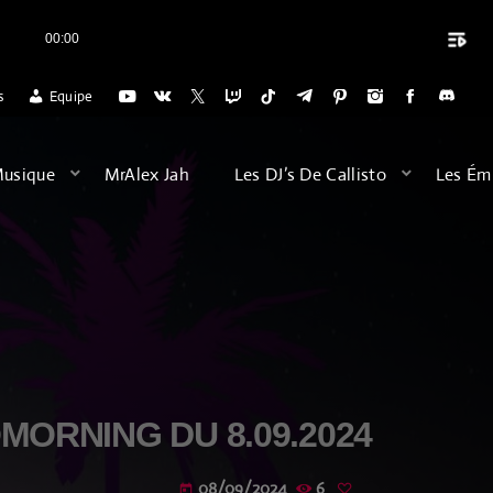
playlist_play
00:00
close
DIO POUR L'ACCUEIL DES VOYAGES DU DIMANCHE SOIR (20H) POUR SE 
s
Equipe
ARCHIVES
Musique
MrAlex Jah
Les DJ’s De Callisto
Les Ém
août 2026
février 2026
décembre 2025
septembre 2025
juillet 2025
ORNING DU 8.09.2024
juin 2025
08/09/2024
6
today