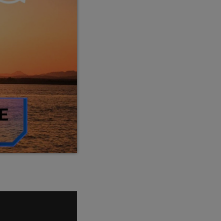
pop electro
Posts
Video stories
World
EMISSION EN COURS
HARD ROCK
VampireFreaks l’émission
10:00 - 12:00