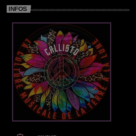
INFOS
Posts
Video stories
World
EMISSION EN COURS
HARD ROCK
VampireFreaks l’émission