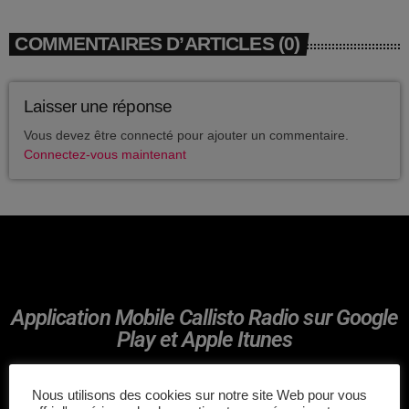
avril 2025
COMMENTAIRES D’ARTICLES (0)
mai 2024
avril 2020
Laisser une réponse
mars 2020
Vous devez être connecté pour ajouter un commentaire.
Connectez-vous maintenant
mars 2018
février 2018
janvier 2018
mai 2016
Application Mobile Callisto Radio sur Google
Play et Apple Itunes
CATÉGORIES
Nous utilisons des cookies sur notre site Web pour vous