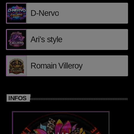
D-Nervo
Posts
Video stories
Ari’s style
World
EMISSION EN COURS
Romain Villeroy
INFOS
ELECTRONIC
Groove session by DJ_KIK