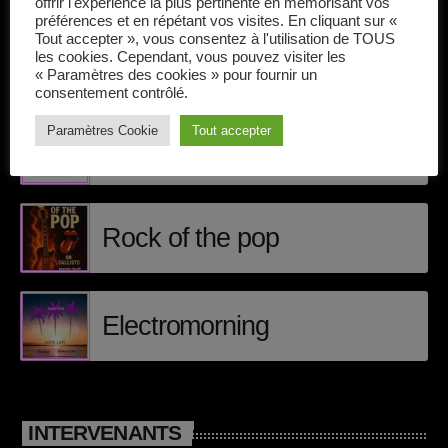
Callisto concerts
offrir l'expérience la plus pertinente en mémorisant vos
préférences et en répétant vos visites. En cliquant sur «
Tout accepter », vous consentez à l'utilisation de TOUS
DJ
les cookies. Cependant, vous pouvez visiter les
« Paramètres des cookies » pour fournir un
ÉPISODES DE PODCAST
Dream Trance
consentement contrôlé.
Paramètres Cookie
Tout accepter
Electronic music
Matt Craig
Events
Featured
Rock of the pop
French touch
Highlights
Electromorning
Music
News
INTERVENANTS
pop electro